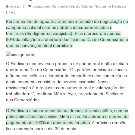
por
secrj
|
postado em:
Campanha Salarial
,
Notícias
,
Notícias de Destaque
Coletivo Margaridas
|
0
Coletivo de Igualdade Racial
Foi um banho de água fria a primeira reunião de negociação da
campanha salarial com os patrões de supermercados e
DENÚNCIAS
hortifrutis (Sindigêneros varejistas). Eles ofereceram apenas
80% da inflação e a abertura das lojas no Dia do Comerciário, o
SERVIÇOS
que na convenção atual é proibido.
Acordos e convenções
O Sindicato manteve sua proposta de ganho real e não aceita a
Cadastro de empresa
abertura no Dia do Comerciário. “Os patrões precisam colocar a
mão na consciência e lembrar da importância dos comerciários
deste segmento considerado serviço essencial. Nossa
Homologações
reivindicação é o reajuste com aumento real e valorização dos
trabalhadores”, reafirma Márcio Ayer, presidente do Sindicato
Jurídico
dos Comerciários.
Declarações
O Sindicato ainda apresentou as demais reivindicações, com as
principais cláusulas sociais. Além disso, foi cobrado o retorno do
Saúde
pagamento de 100% de abono nos feriados.
A próxima reunião
ficou marcada para o dia 30 de maio.
Aplicativo Comerciários RJ