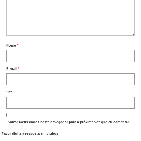
Vídeos
Publicações
Editais
Nome
*
Links Úteis
Perguntas frequentes
E-mail
*
EMPRESAS
Boletos
Site
Seja um conveniado
COMUNICAÇÃO
Salvar meus dados neste navegador para a próxima vez que eu comentar.
PESQUISA 6×1
Favor digite a resposta em dígitos: