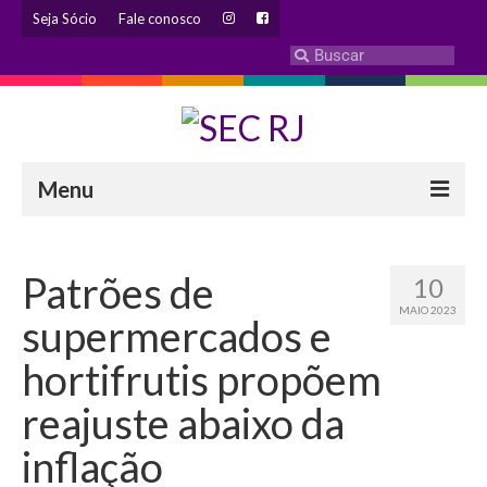
Seja Sócio
Fale conosco
Menu
INSTITUCIONAL
Patrões de
10
Eleição 2024 – Comissão Eleitoral
MAIO 2023
supermercados e
Histórico
hortifrutis propõem
Diretoria
reajuste abaixo da
Estatuto
inflação
Atendimentos