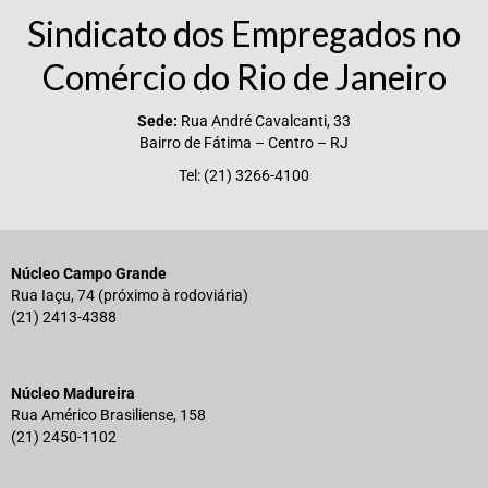
Sindicato dos Empregados no
Vídeos
Comércio do Rio de Janeiro
Publicações
Sede:
Rua André Cavalcanti, 33
Editais
Bairro de Fátima – Centro – RJ
Links Úteis
Tel: (21) 3266-4100
Perguntas frequentes
EMPRESAS
Núcleo Campo Grande
Rua Iaçu, 74 (próximo à rodoviária)
Boletos
(21) 2413-4388
Seja um conveniado
COMUNICAÇÃO
Núcleo Madureira
Rua Américo Brasiliense, 158
PESQUISA 6×1
(21) 2450-1102