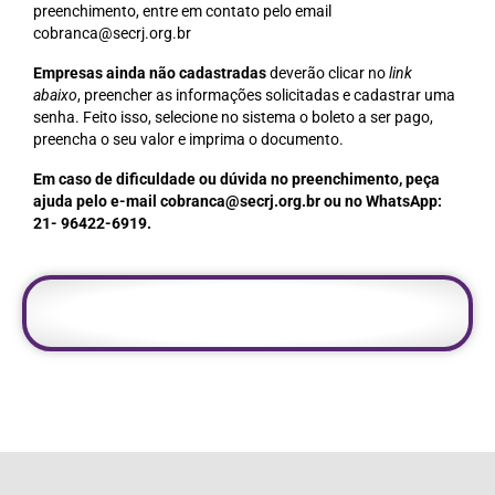
preenchimento, entre em contato pelo email
Acordo de Feriado para Empresas
cobranca@secrj.org.br
Empresas ainda não cadastradas
deverão clicar no
link
CIPA
abaixo
, preencher as informações solicitadas e cadastrar uma
senha. Feito isso, selecione no sistema o boleto a ser pago,
BENEFÍCIOS
preencha o seu valor e imprima o documento.
Sede social
Em caso de dificuldade ou dúvida no preenchimento, peça
ajuda pelo e-mail cobranca@secrj.org.br ou no WhatsApp:
Colônia de férias
21- 96422-6919.
Refeitórios
Convênios
Dependentes
Benefício Social Familiar
FIQUE POR DENTRO
Notícias