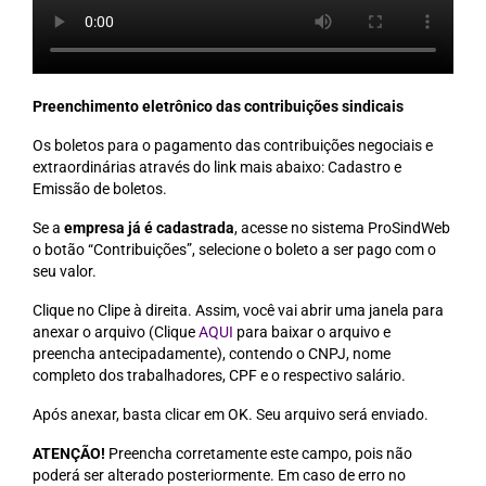
Coletivo Margaridas
Coletivo de Igualdade Racial
Preenchimento eletrônico das contribuições sindicais
DENÚNCIAS
Os boletos para o pagamento das contribuições negociais e
SERVIÇOS
extraordinárias através do link mais abaixo: Cadastro e
Emissão de boletos.
Acordos e convenções
Se a
empresa já é cadastrada
, acesse no sistema ProSindWeb
o botão “Contribuições”, selecione o boleto a ser pago com o
Cadastro de empresa
seu valor.
Homologações
Clique no Clipe à direita. Assim, você vai abrir uma janela para
anexar o arquivo (Clique
AQUI
para baixar o arquivo e
Jurídico
preencha antecipadamente), contendo o CNPJ, nome
completo dos trabalhadores, CPF e o respectivo salário.
Declarações
Após anexar, basta clicar em OK. Seu arquivo será enviado.
Saúde
ATENÇÃO!
Preencha corretamente este campo, pois não
Aplicativo Comerciários RJ
poderá ser alterado posteriormente. Em caso de erro no