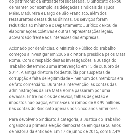
do patrimônio da entidade foi sucateada. O Sindicato deixou
de manter, por exemplo, as delegacias sindicais da Tijuca,
Acordo de Feriado para Empresas
Méier, Madureira e Largo de São Francisco, além dos
restaurantes destas duas últimas. Os serviços foram
CIPA
reduzidos ao mínimo e o Departamento Jurídico deixou de
elaborar ações coletivas e outras representações legais,
BENEFÍCIOS
acovardado frente aos interesses das empresas.
Sede social
Acionado por denúncias, o Ministério Público do Trabalho
começou a investigar em 2006 a diretoria presidida pelos Mata
Colônia de férias
Roma. Com o respaldo destas investigações, a Justiça do
Trabalho determinou uma intervenção em 15 de outubro de
Refeitórios
2014. A antiga diretoria foi destituída por suspeitas de
corrupção e falta de legitimidade – nenhum dos membros era
Convênios
de fato comerciário. Durante a intervenção, as contas das
administrações da Era Mata Roma passaram por uma
Dependentes
devassa. Entre indícios de desvios, falhas de gestão e
impostos não pagos, estima-se um rombo de R$ 99 milhões
Benefício Social Familiar
nas contas do Sindicato apenas nos cinco anos anteriores.
Para devolver o Sindicato à categoria, a Justiça do Trabalho
FIQUE POR DENTRO
organizou a primeira eleição democrática em quase 50 anos
de história da entidade. Em 17 de junho de 2015, com 82,4%
Notícias