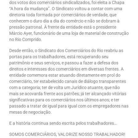
dos votos dos comerciários sindicalizados, foi eleita a Chapa
“A hora da mudança”. O Sindicato voltou a contar com uma
Vídeos
diretoria toda formada por comerciários de verdade, que
conhecem o duro dia a dia do comércio e não se dobram à
Publicações
pressão patronal. À frente da entidade está o presidente
Márcio Ayer, funcionário de uma loja de material de construção
Editais
no Rio Comprido.
Links Úteis
Desde então, o Sindicato dos Comerciários do Rio reabriu as
portas para os trabalhadores, está recuperando seu
Perguntas frequentes
patrimônio e seus serviços, e passou a fazer a defesa dos
direitos e interesses dos comerciários em diversas frentes. A
EMPRESAS
entidade comemora estar atuando diretamente em prol do
comerciário, ter estabelecido canais de diálogo transparentes
Boletos
com a categoria; ter de volta um Jurídico atuante, que não
mais se acovarda frente aos patrões; já ter alcançado vitórias
Seja um conveniado
significativas para os comerciários nos últimos anos; e ter
passado a tratar de igual para igual com os empregadores nas
COMUNICAÇÃO
mesas de negociação.
E a história continua sendo escrita pelos trabalhadores…
PESQUISA 6×1
SOMOS COMERCIÁRIOS, VALORIZE NOSSO TRABALHADOR!