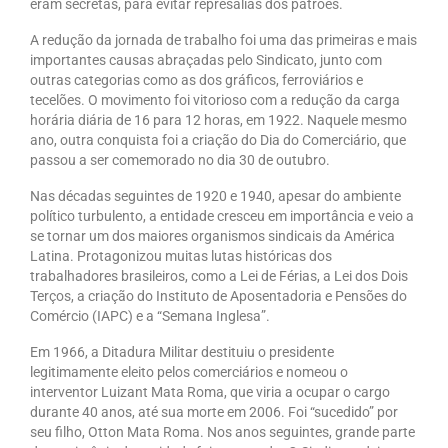
eram secretas, para evitar represálias dos patrões.
Coletivo Margaridas
A redução da jornada de trabalho foi uma das primeiras e mais
importantes causas abraçadas pelo Sindicato, junto com
Coletivo de Igualdade Racial
outras categorias como as dos gráficos, ferroviários e
tecelões. O movimento foi vitorioso com a redução da carga
DENÚNCIAS
horária diária de 16 para 12 horas, em 1922. Naquele mesmo
ano, outra conquista foi a criação do Dia do Comerciário, que
SERVIÇOS
passou a ser comemorado no dia 30 de outubro.
Acordos e convenções
Nas décadas seguintes de 1920 e 1940, apesar do ambiente
político turbulento, a entidade cresceu em importância e veio a
Cadastro de empresa
se tornar um dos maiores organismos sindicais da América
Latina. Protagonizou muitas lutas históricas dos
Homologações
trabalhadores brasileiros, como a Lei de Férias, a Lei dos Dois
Terços, a criação do Instituto de Aposentadoria e Pensões do
Jurídico
Comércio (IAPC) e a “Semana Inglesa”.
Em 1966, a Ditadura Militar destituiu o presidente
Declarações
legitimamente eleito pelos comerciários e nomeou o
interventor Luizant Mata Roma, que viria a ocupar o cargo
Saúde
durante 40 anos, até sua morte em 2006. Foi “sucedido” por
seu filho, Otton Mata Roma. Nos anos seguintes, grande parte
Aplicativo Comerciários RJ