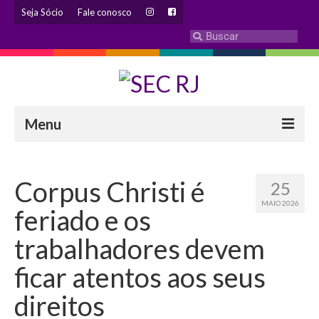
Seja Sócio
Fale conosco
Menu
INSTITUCIONAL
Corpus Christi é
25
Eleição 2024 – Comissão Eleitoral
MAIO 2026
feriado e os
Histórico
trabalhadores devem
Diretoria
ficar atentos aos seus
Estatuto
direitos
Atendimentos