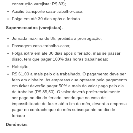
construção varejista: R$ 33);
Acordo de Feriado para Empresas
Auxílio transporte casa-trabalho-casa;
Folga em até 30 dias após o feriado.
CIPA
Supermercados (varejistas):
BENEFÍCIOS
Jornada máxima de 8h, proibida a prorrogação;
Sede social
Passagem casa-trabalho-casa;
Folga extra em até 30 dias após o feriado, mas se passar
Colônia de férias
disso, tem que pagar 100% das horas trabalhadas;
Refeição;
Refeitórios
R$ 61,00 a mais pelo dia trabalhado. O pagamento deve ser
feito em dinheiro. As empresas que optarem pelo pagamento
Convênios
em ticket deverão pagar 50% a mais do valor pago pelo dia
de trabalho (R$ 85,50). O valor deverá preferencialmente
Dependentes
ser pago no dia do feriado, sendo que no caso de
impossibilidade de fazer até o fim do mês, deverá a empresa
Benefício Social Familiar
pagar no contracheque do mês subsequente ao dia de
feriado.
FIQUE POR DENTRO
Denúncias
Notícias