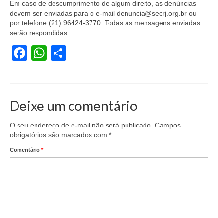
Em caso de descumprimento de algum direito, as denúncias
devem ser enviadas para o e-mail denuncia@secrj.org.br ou
Vídeos
por telefone (21) 96424-3770. Todas as mensagens enviadas
serão respondidas.
Publicações
Facebook
WhatsApp
Share
Editais
Links Úteis
Perguntas frequentes
Deixe um comentário
EMPRESAS
O seu endereço de e-mail não será publicado.
Campos
obrigatórios são marcados com
Boletos
*
Comentário
*
Seja um conveniado
COMUNICAÇÃO
PESQUISA 6×1