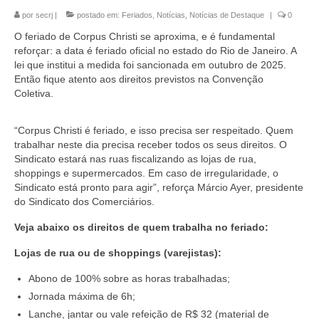
por
secrj
|
postado em:
Feriados
,
Notícias
,
Notícias de Destaque
|
0
Coletivo Margaridas
O feriado de Corpus Christi se aproxima, e é fundamental
Coletivo de Igualdade Racial
reforçar: a data é feriado oficial no estado do Rio de Janeiro. A
lei que institui a medida foi sancionada em outubro de 2025.
DENÚNCIAS
Então fique atento aos direitos previstos na Convenção
Coletiva.
SERVIÇOS
“Corpus Christi é feriado, e isso precisa ser respeitado. Quem
Acordos e convenções
trabalhar neste dia precisa receber todos os seus direitos. O
Sindicato estará nas ruas fiscalizando as lojas de rua,
Cadastro de empresa
shoppings e supermercados. Em caso de irregularidade, o
Sindicato está pronto para agir”, reforça Márcio Ayer, presidente
Homologações
do Sindicato dos Comerciários.
Jurídico
Veja abaixo os direitos de quem trabalha no feriado:
Declarações
Lojas de rua ou de shoppings (varejistas):
Abono de 100% sobre as horas trabalhadas;
Saúde
Jornada máxima de 6h;
Aplicativo Comerciários RJ
Lanche, jantar ou vale refeição de R$ 32 (material de