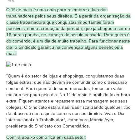
0
Coletivo Margaridas
O 1º de maio é uma data para relembrar a luta dos
trabalhadores pelos seus direitos. É a partir da organização da
Coletivo de Igualdade Racial
classe trabalhadora que conquistas importantes foram
possíveis, como a redução da jornada, que já chegou a ser de
DENÚNCIAS
16 horas por dia, no começo do século passado. Para quem é
do comércio, é um dia de muito trabalho. Para funcionar neste
SERVIÇOS
dia, o Sindicato garantiu na convenção alguns benefícios a
mais.
Acordos e convenções
Cadastro de empresa
“Quem é do setor de lojas e shoppings, conquistamos duas
folgas extras, que não devem se confundir como o descanso
Homologações
semanal. Para quem é de supermercados, temos um valor
maior a ser pago pelo dia. No 1º de maio é proibido fazer hora
Jurídico
extra. Fiquem atentos e repassem essa mensagem aos seus
colegas. O Sindicato estará nas ruas fiscalizando qualquer tipo
Declarações
de abuso ou desrespeito com os nossos direitos. Viva o Dia
Internacional do Trabalhador”, comemora Márcio Ayer,
Saúde
presidente do Sindicato dos Comerciários.
Aplicativo Comerciários RJ
Confira abaixo como fica em cada setor: