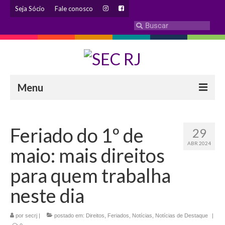
Seja Sócio
Fale conosco
Menu
INSTITUCIONAL
Feriado do 1º de
29
Eleição 2024 – Comissão Eleitoral
ABR 2024
maio: mais direitos
Histórico
para quem trabalha
Diretoria
neste dia
Estatuto
por
secrj
|
postado em:
Direitos
,
Feriados
,
Notícias
,
Notícias de Destaque
|
Atendimentos