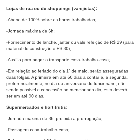
Lojas de rua ou de shoppings (varejistas):
Acordo de Feriado para Empresas
-Abono de 100% sobre as horas trabalhadas;
CIPA
-Jornada máxima de 6h;
BENEFÍCIOS
-Fornecimento de lanche, jantar ou vale refeição de R$ 29 (para
Sede social
material de construção é R$ 30);
-Auxílio para pagar o transporte casa-trabalho-casa;
Colônia de férias
-Em relação ao feriado do dia 1º de maio, serão asseguradas
Refeitórios
duas folgas. A primeira em até 60 dias a contar e, a segunda,
preferencialmente, no dia do aniversário do funcionário, não
Convênios
sendo possível a concessão no mencionado dia, esta deverá
ser em até 90 dias.
Dependentes
Supermercados e hortifrutis
:
Benefício Social Familiar
-Jornada máxima de 8h, proibida a prorrogação;
FIQUE POR DENTRO
-Passagem casa-trabalho-casa;
Notícias