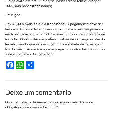
-Folga extra em até 30 dias, se passar disso tem que pagar
100% das horas trabalhadas;
Vídeos
-Refeição;
Publicações
-R$ 57,00 a mais pelo dia trabalhado. O pagamento deve ser
Editais
feito em dinheiro. As empresas que optarem pelo pagamento
em ticket deverão pagar 50% a mais do valor pago pelo dia de
Links Úteis
trabalho. O valor deverá preferencialmente ser pago no dia do
feriado, sendo que no caso de impossibilidade de fazer até o
fim do mês, deverá a empresa pagar no contracheque do mês
Perguntas frequentes
subsequente ao dia de feriado.
EMPRESAS
Facebook
WhatsApp
Share
Boletos
Seja um conveniado
Deixe um comentário
COMUNICAÇÃO
PESQUISA 6×1
O seu endereço de e-mail não será publicado.
Campos
obrigatórios são marcados com
*