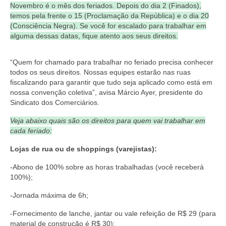
Novembro é o mês dos feriados. Depois do dia 2 (Finados),
Coletivo Margaridas
temos pela frente o 15 (Proclamação da República) e o dia 20
(Consciência Negra). Se você for escalado para trabalhar em
Coletivo de Igualdade Racial
alguma dessas datas, fique atento aos seus direitos.
DENÚNCIAS
“Quem for chamado para trabalhar no feriado precisa conhecer
todos os seus direitos. Nossas equipes estarão nas ruas
SERVIÇOS
fiscalizando para garantir que tudo seja aplicado como está em
nossa convenção coletiva”, avisa Márcio Ayer, presidente do
Acordos e convenções
Sindicato dos Comerciários.
Cadastro de empresa
Veja abaixo quais são os direitos para quem vai trabalhar em
cada feriado:
Homologações
Lojas de rua ou de shoppings (varejistas):
Jurídico
-Abono de 100% sobre as horas trabalhadas (você receberá
100%);
Declarações
-Jornada máxima de 6h;
Saúde
-Fornecimento de lanche, jantar ou vale refeição de R$ 29 (para
Aplicativo Comerciários RJ
material de construção é R$ 30);