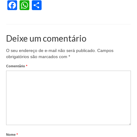
Facebook
WhatsApp
Share
Vídeos
Publicações
Editais
Deixe um comentário
Links Úteis
O seu endereço de e-mail não será publicado.
Campos
obrigatórios são marcados com
*
Perguntas frequentes
Comentário
*
EMPRESAS
Boletos
Seja um conveniado
COMUNICAÇÃO
PESQUISA 6×1
Nome
*