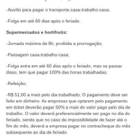
Acordo de Feriado para Empresas
-Auxílio para pagar o transporte casa-trabalho-casa;
-Folga em até 60 dias após o feriado.
CIPA
Supermercados e hortifrutis:
BENEFÍCIOS
-Jornada máxima de 8h, proibida a prorrogação;
Sede social
-Passagem casa-trabalho-casa;
Colônia de férias
-Folga extra em até 60 dias após o feriado, mas se passar
disso, tem que pagar 100% das horas trabalhadas;
Refeitórios
-Refeição;
Convênios
-R$ 51,00 a mais pelo dia trabalhado. O pagamento deve ser
Dependentes
feito em dinheiro. As empresas que optarem pelo pagamento
em ticket deverão pagar 50% a mais do valor pago pelo dia de
Benefício Social Familiar
trabalho. O valor deverá preferencialmente ser pago no dia do
feriado, sendo que no caso de impossibilidade de fazer até o
FIQUE POR DENTRO
fim do mês, deverá a empresa pagar no contracheque do mês
subsequente ao dia de feriado.
Notícias