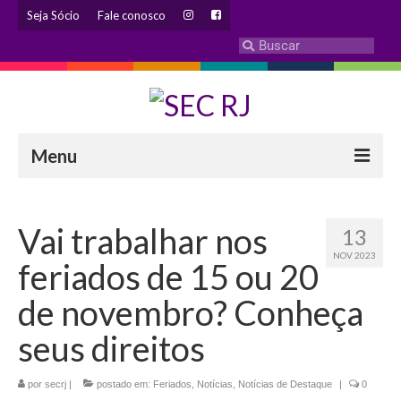
Seja Sócio
Fale conosco
Menu
INSTITUCIONAL
Vai trabalhar nos
13
Eleição 2024 – Comissão Eleitoral
NOV 2023
feriados de 15 ou 20
Histórico
de novembro? Conheça
Diretoria
seus direitos
Estatuto
por
secrj
|
postado em:
Feriados
,
Notícias
,
Notícias de Destaque
|
0
Atendimentos