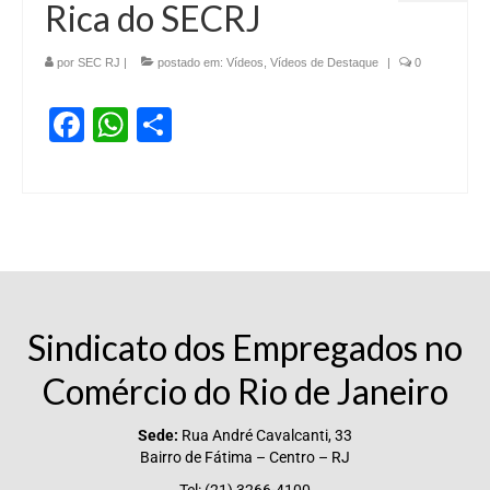
Rica do SECRJ
Vídeos
por
SEC RJ
|
postado em:
Vídeos
,
Vídeos de Destaque
|
0
Publicações
Facebook
WhatsApp
Share
Editais
Links Úteis
Perguntas frequentes
EMPRESAS
Boletos
Sindicato dos Empregados no
Seja um conveniado
Comércio do Rio de Janeiro
COMUNICAÇÃO
Sede:
Rua André Cavalcanti, 33
PESQUISA 6×1
Bairro de Fátima – Centro – RJ