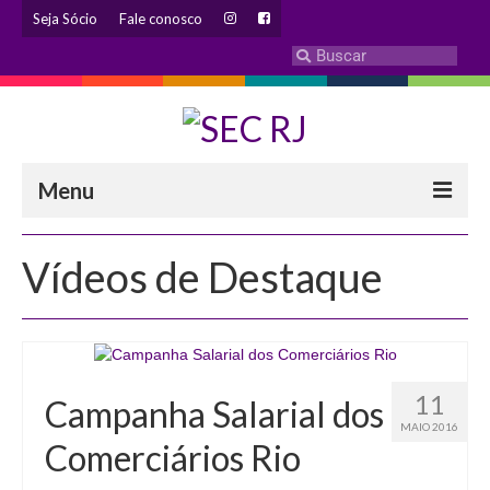
Seja Sócio
Fale conosco
Menu
INSTITUCIONAL
Vídeos de Destaque
Eleição 2024 – Comissão Eleitoral
Histórico
Diretoria
11
Campanha Salarial dos
Estatuto
MAIO 2016
Comerciários Rio
Atendimentos