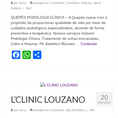
por
secrj
|
postado em:
Convênios
,
Convênios
,
Notícias
,
Spa &
Coletivo Margaridas
Estética
|
0
Coletivo de Igualdade Racial
QUEPÉS PODOLOGIA CLÍNICA – A Quepés nasce com o
propósito de proporcionar qualidade de vida por meio de
cuidados podológicos especializados, atuando de forma
DENÚNCIAS
preventiva e terapêutica. Nossos serviços incluem:
Podologia Clínica; Tratamento de unhas encravadas;
SERVIÇOS
Calos e fissuras, Pé diabético Micoses …
Conteúdo
Acordos e convenções
Facebook
WhatsApp
Share
Cadastro de empresa
Homologações
Jurídico
Declarações
20
L’CLINIC LOUZANO
AGO 2025
Saúde
por
secrj
|
postado em:
Convênios
,
Spa & Estética
|
0
Aplicativo Comerciários RJ