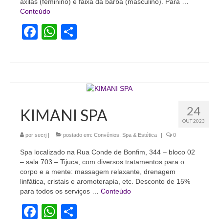
axilas (feminino) e faixa da barba (masculino). Para …
Conteúdo
Facebook
WhatsApp
Share
24
KIMANI SPA
OUT 2023
por
secrj
|
postado em:
Convênios
,
Spa & Estética
|
0
Spa localizado na Rua Conde de Bonfim, 344 – bloco 02
– sala 703 – Tijuca, com diversos tratamentos para o
corpo e a mente: massagem relaxante, drenagem
linfática, cristais e aromoterapia, etc. Desconto de 15%
para todos os serviços …
Conteúdo
Facebook
WhatsApp
Share