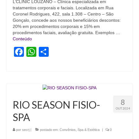
L’CLINIC LOUZANO – Clínica especializada em
tratamentos corporais e faciais. Localizada em Rua
Acordo de Feriado para Empresas
Coronel Rodrigues, 422, sala 1.308 – Centro – São
Gonçalo, concede aos nossos beneficiários descontos:
CIPA
20% em procedimentos corporais e 15% em
procedimentos faciais, avaliação gratuita. Exemplos …
BENEFÍCIOS
Conteúdo
Sede social
Facebook
WhatsApp
Share
Colônia de férias
Refeitórios
Convênios
Dependentes
8
RIO SEASON FISIO-
OUT 2024
Benefício Social Familiar
SPA
FIQUE POR DENTRO
por
secrj
|
postado em:
Convênios
,
Spa & Estética
|
0
Notícias