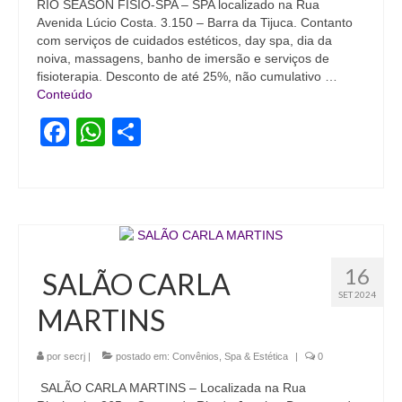
RIO SEASON FISIO-SPA – SPA localizado na Rua
Avenida Lúcio Costa. 3.150 – Barra da Tijuca. Contanto
Vídeos
com serviços de cuidados estéticos, day spa, dia da
noiva, massagens, banho de imersão e serviços de
Publicações
fisioterapia. Desconto de até 25%, não cumulativo …
Conteúdo
Editais
Facebook
WhatsApp
Share
Links Úteis
Perguntas frequentes
EMPRESAS
Boletos
16
SALÃO CARLA
Seja um conveniado
SET 2024
MARTINS
COMUNICAÇÃO
por
secrj
|
postado em:
Convênios
,
Spa & Estética
|
0
PESQUISA 6×1
SALÃO CARLA MARTINS – Localizada na Rua