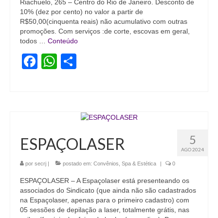
Riachuelo, 265 – Centro do Rio de Janeiro. Desconto de
10% (dez por cento) no valor a partir de
R$50,00(cinquenta reais) não acumulativo com outras
promoções. Com serviços :de corte, escovas em geral,
todos …
Conteúdo
Facebook
WhatsApp
Share
5
ESPAÇOLASER
AGO 2024
por
secrj
|
postado em:
Convênios
,
Spa & Estética
|
0
ESPAÇOLASER – A Espaçolaser está presenteando os
associados do Sindicato (que ainda não são cadastrados
na Espaçolaser, apenas para o primeiro cadastro) com
05 sessões de depilação a laser, totalmente grátis, nas