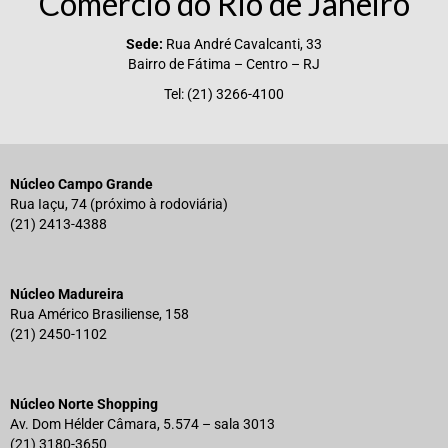
Comércio do Rio de Janeiro
Acordo de Feriado para Empresas
Sede:
Rua André Cavalcanti, 33
Bairro de Fátima – Centro – RJ
CIPA
Tel: (21) 3266-4100
BENEFÍCIOS
Sede social
Núcleo Campo Grande
Colônia de férias
Rua Iaçu, 74 (próximo à rodoviária)
(21) 2413-4388
Refeitórios
Convênios
Núcleo Madureira
Rua Américo Brasiliense, 158
Dependentes
(21) 2450-1102
Benefício Social Familiar
FIQUE POR DENTRO
Núcleo Norte Shopping
Av. Dom Hélder Câmara, 5.574 – sala 3013
Notícias
(21) 3180-3650