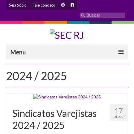
Seja Sócio
Fale conosco
Menu
INSTITUCIONAL
2024 / 2025
Eleição 2024 – Comissão Eleitoral
Histórico
Diretoria
17
Sindicatos Varejistas
Estatuto
JUL 2024
2024 / 2025
Atendimentos