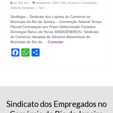
por
SEC RJ
|
postado em:
2024 / 2025
,
Acordos e Convenções
,
Coletivo Margaridas
Sindicato Varejistas
|
0
Coletivo de Igualdade Racial
Sindilojas – Sindicato dos Lojistas do Comércio do
Município do Rio de Janeiro – Convenção Salarial Tempo
Parcial Contratação por Prazo Determinado Feriados
DENÚNCIAS
Domingos Banco de Horas SINDIGÊNEROS / Sindicato
do Comércio Varejista de Gêneros Alimentícios do
SERVIÇOS
Município do Rio de …
Conteúdo
Acordos e convenções
Facebook
WhatsApp
Share
Cadastro de empresa
Homologações
Jurídico
Declarações
Saúde
Sindicato dos Empregados no
Aplicativo Comerciários RJ