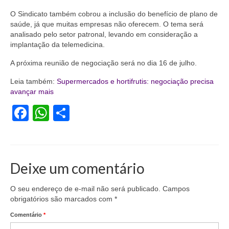
O Sindicato também cobrou a inclusão do benefício de plano de
Acordo de Feriado para Empresas
saúde, já que muitas empresas não oferecem. O tema será
analisado pelo setor patronal, levando em consideração a
CIPA
implantação da telemedicina.
BENEFÍCIOS
A próxima reunião de negociação será no dia 16 de julho.
Sede social
Leia também:
Supermercados e hortifrutis: negociação precisa
avançar mais
Colônia de férias
Facebook
WhatsApp
Share
Refeitórios
Convênios
Dependentes
Deixe um comentário
Benefício Social Familiar
O seu endereço de e-mail não será publicado.
Campos
obrigatórios são marcados com
*
FIQUE POR DENTRO
Comentário
*
Notícias