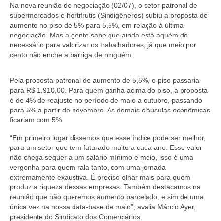
Na nova reunião de negociação (02/07), o setor patronal de
Coletivo Margaridas
supermercados e hortifrutis (Sindigêneros) subiu a proposta de
aumento no piso de 5% para 5,5%, em relação à última
Coletivo de Igualdade Racial
negociação. Mas a gente sabe que ainda está aquém do
necessário para valorizar os trabalhadores, já que meio por
DENÚNCIAS
cento não enche a barriga de ninguém.
SERVIÇOS
Pela proposta patronal de aumento de 5,5%, o piso passaria
para R$ 1.910,00. Para quem ganha acima do piso, a proposta
Acordos e convenções
é de 4% de reajuste no período de maio a outubro, passando
para 5% a partir de novembro. As demais cláusulas econômicas
Cadastro de empresa
ficariam com 5%.
Homologações
“Em primeiro lugar dissemos que esse índice pode ser melhor,
para um setor que tem faturado muito a cada ano. Esse valor
Jurídico
não chega sequer a um salário mínimo e meio, isso é uma
vergonha para quem rala tanto, com uma jornada
Declarações
extremamente exaustiva. É preciso olhar mais para quem
produz a riqueza dessas empresas. Também destacamos na
Saúde
reunião que não queremos aumento parcelado, e sim de uma
única vez na nossa data-base de maio”, avalia Márcio Ayer,
Aplicativo Comerciários RJ
presidente do Sindicato dos Comerciários.