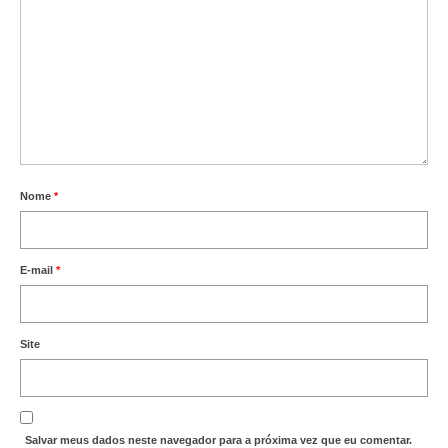
Vídeos
Publicações
Editais
Links Úteis
Perguntas frequentes
Nome
*
EMPRESAS
E-mail
*
Boletos
Seja um conveniado
Site
COMUNICAÇÃO
PESQUISA 6×1
Salvar meus dados neste navegador para a próxima vez que eu comentar.