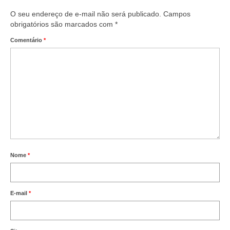
O seu endereço de e-mail não será publicado.
Campos
Acordo de Feriado para Empresas
obrigatórios são marcados com
*
CIPA
Comentário
*
BENEFÍCIOS
Sede social
Colônia de férias
Refeitórios
Convênios
Nome
*
Dependentes
Benefício Social Familiar
E-mail
*
FIQUE POR DENTRO
Notícias