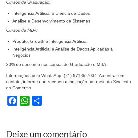
Cursos de Graduação:
Coletivo Margaridas
Inteligência Artificial e Ciência de Dados
Coletivo de Igualdade Racial
Análise e Desenvolvimento de Sistemas
Cursos de MBA:
DENÚNCIAS
Produto, Growth e Inteligência Artificial
SERVIÇOS
Inteligência Artificial e Análise de Dados Aplicadas a
Negócios
Acordos e convenções
20% de desconto nos cursos de Graduação e MBA.
Cadastro de empresa
Informações pelo WhatsApp: (21) 97185-7034. Ao entrar em
contato, informe que recebeu a indicação por meio do Sindicato
Homologações
do Comércio.
Jurídico
Facebook
WhatsApp
Share
Declarações
Saúde
Deixe um comentário
Aplicativo Comerciários RJ