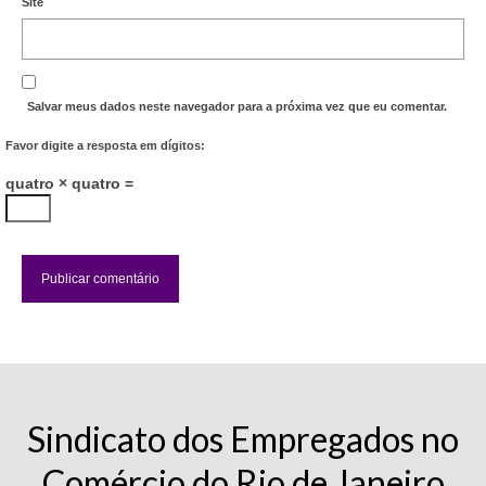
Site
Vídeos
Publicações
Salvar meus dados neste navegador para a próxima vez que eu comentar.
Editais
Favor digite a resposta em dígitos:
Links Úteis
quatro × quatro =
Perguntas frequentes
EMPRESAS
Boletos
Seja um conveniado
COMUNICAÇÃO
Sindicato dos Empregados no
PESQUISA 6×1
Comércio do Rio de Janeiro