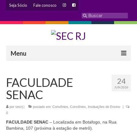
Seja Sócio
Fale conosco
Menu
INSTITUCIONAL
FACULDADE
24
Eleição 2024 – Comissão Eleitoral
JUN 2026
SENAC
Histórico
Diretoria
por
secrj
|
postado em:
Convênios
,
Convênios
,
Instituições de Ensino
|
0
Estatuto
FACULDADE SENAC
– Localizada em Botafogo, na Rua
Bambina, 107 (próxima à estação de metrô).
Atendimentos