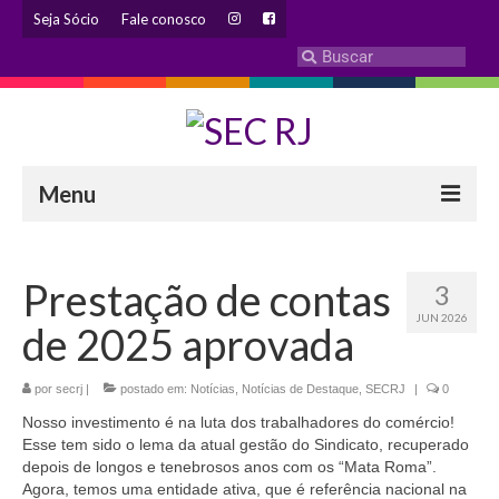
Seja Sócio
Fale conosco
Menu
INSTITUCIONAL
Prestação de contas
3
Eleição 2024 – Comissão Eleitoral
JUN 2026
de 2025 aprovada
Histórico
Diretoria
por
secrj
|
postado em:
Notícias
,
Notícias de Destaque
,
SECRJ
|
0
Nosso investimento é na luta dos trabalhadores do comércio!
Estatuto
Esse tem sido o lema da atual gestão do Sindicato, recuperado
depois de longos e tenebrosos anos com os “Mata Roma”.
Atendimentos
Agora, temos uma entidade ativa, que é referência nacional na