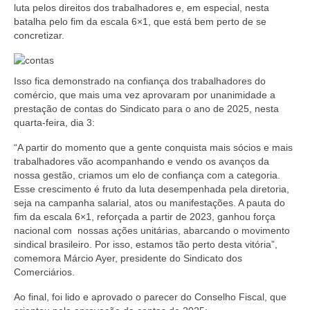
luta pelos direitos dos trabalhadores e, em especial, nesta
Coletivo Margaridas
batalha pelo fim da escala 6×1, que está bem perto de se
concretizar.
Coletivo de Igualdade Racial
DENÚNCIAS
Isso fica demonstrado na confiança dos trabalhadores do
comércio, que mais uma vez aprovaram por unanimidade a
SERVIÇOS
prestação de contas do Sindicato para o ano de 2025, nesta
quarta-feira, dia 3:
Acordos e convenções
“A partir do momento que a gente conquista mais sócios e mais
Cadastro de empresa
trabalhadores vão acompanhando e vendo os avanços da
nossa gestão, criamos um elo de confiança com a categoria.
Homologações
Esse crescimento é fruto da luta desempenhada pela diretoria,
seja na campanha salarial, atos ou manifestações. A pauta do
Jurídico
fim da escala 6×1, reforçada a partir de 2023, ganhou força
nacional com nossas ações unitárias, abarcando o movimento
sindical brasileiro. Por isso, estamos tão perto desta vitória”,
Declarações
comemora Márcio Ayer, presidente do Sindicato dos
Comerciários.
Saúde
Ao final, foi lido e aprovado o parecer do Conselho Fiscal, que
Aplicativo Comerciários RJ