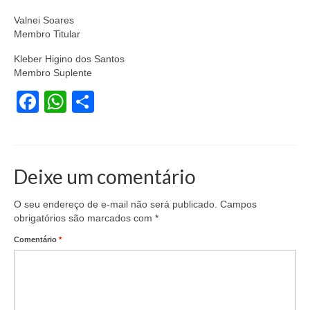
Valnei Soares
Vídeos
Membro Titular
Publicações
Kleber Higino dos Santos
Membro Suplente
Editais
Facebook
WhatsApp
Share
Links Úteis
Perguntas frequentes
EMPRESAS
Deixe um comentário
Boletos
O seu endereço de e-mail não será publicado.
Campos
obrigatórios são marcados com
*
Seja um conveniado
Comentário
*
COMUNICAÇÃO
PESQUISA 6×1