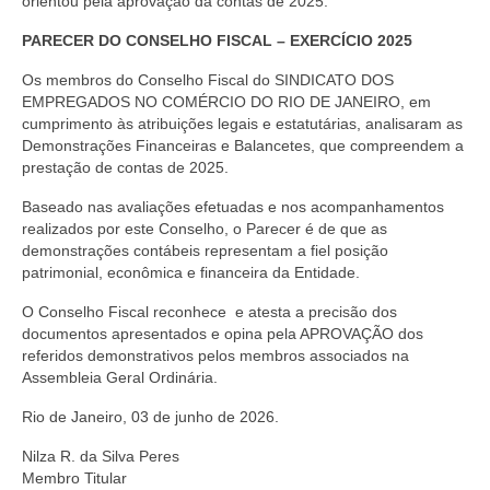
orientou pela aprovação da contas de 2025:
Acordo de Feriado para Empresas
PARECER DO CONSELHO FISCAL – EXERCÍCIO 2025
CIPA
Os membros do Conselho Fiscal do SINDICATO DOS
EMPREGADOS NO COMÉRCIO DO RIO DE JANEIRO, em
BENEFÍCIOS
cumprimento às atribuições legais e estatutárias, analisaram as
Demonstrações Financeiras e Balancetes, que compreendem a
Sede social
prestação de contas de 2025.
Baseado nas avaliações efetuadas e nos acompanhamentos
Colônia de férias
realizados por este Conselho, o Parecer é de que as
demonstrações contábeis representam a fiel posição
Refeitórios
patrimonial, econômica e financeira da Entidade.
Convênios
O Conselho Fiscal reconhece e atesta a precisão dos
documentos apresentados e opina pela APROVAÇÃO dos
Dependentes
referidos demonstrativos pelos membros associados na
Assembleia Geral Ordinária.
Benefício Social Familiar
Rio de Janeiro, 03 de junho de 2026.
FIQUE POR DENTRO
Nilza R. da Silva Peres
Membro Titular
Notícias