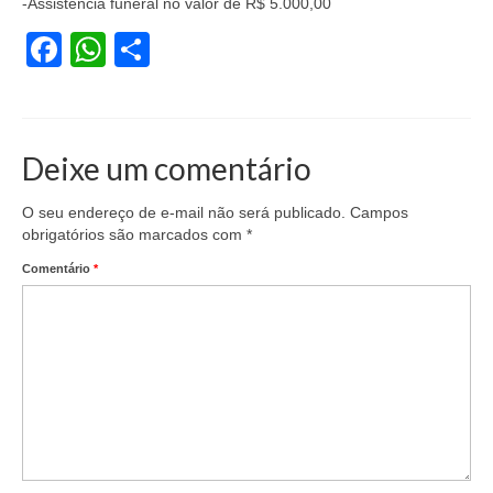
-Assistência funeral no valor de R$ 5.000,00
Vídeos
Facebook
WhatsApp
Share
Publicações
Editais
Deixe um comentário
Links Úteis
O seu endereço de e-mail não será publicado.
Campos
Perguntas frequentes
obrigatórios são marcados com
*
EMPRESAS
Comentário
*
Boletos
Seja um conveniado
COMUNICAÇÃO
PESQUISA 6×1