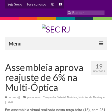
Seja Sócio
Fale conosco
Menu
INSTITUCIONAL
Assembleia aprova
19
Eleição 2024 – Comissão Eleitoral
NOV 2025
reajuste de 6% na
Histórico
Multi-Óptica
Diretoria
por
secrj
|
Estatuto
postado em:
Campanha Salarial
,
Notícias
,
Notícias de Destaque
|
0
Atendimentos
Em assembleia virtual realizada nesta terça-feira (18), com 281