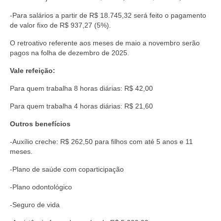
Acordo de Feriado para Empresas
-Para salários a partir de R$ 18.745,32 será feito o pagamento
de valor fixo de R$ 937,27 (5%).
CIPA
O retroativo referente aos meses de maio a novembro serão
pagos na folha de dezembro de 2025.
BENEFÍCIOS
Vale refeição:
Sede social
Para quem trabalha 8 horas diárias: R$ 42,00
Colônia de férias
Para quem trabalha 4 horas diárias: R$ 21,60
Refeitórios
Outros benefícios
Convênios
-Auxílio creche: R$ 262,50 para filhos com até 5 anos e 11
meses.
Dependentes
-Plano de saúde com coparticipação
Benefício Social Familiar
-Plano odontológico
FIQUE POR DENTRO
-Seguro de vida
Notícias