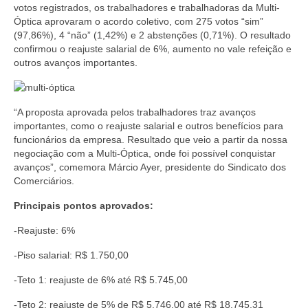
votos registrados, os trabalhadores e trabalhadoras da Multi-
Coletivo Margaridas
Óptica aprovaram o acordo coletivo, com 275 votos “sim”
(97,86%), 4 “não” (1,42%) e 2 abstenções (0,71%). O resultado
Coletivo de Igualdade Racial
confirmou o reajuste salarial de 6%, aumento no vale refeição e
outros avanços importantes.
DENÚNCIAS
SERVIÇOS
“A proposta aprovada pelos trabalhadores traz avanços
importantes, como o reajuste salarial e outros benefícios para
Acordos e convenções
funcionários da empresa. Resultado que veio a partir da nossa
negociação com a Multi-Óptica, onde foi possível conquistar
Cadastro de empresa
avanços”, comemora Márcio Ayer, presidente do Sindicato dos
Comerciários.
Homologações
Principais pontos aprovados:
Jurídico
-Reajuste: 6%
Declarações
-Piso salarial: R$ 1.750,00
Saúde
-Teto 1: reajuste de 6% até R$ 5.745,00
Aplicativo Comerciários RJ
-Teto 2: reajuste de 5% de R$ 5.746,00 até R$ 18.745,31