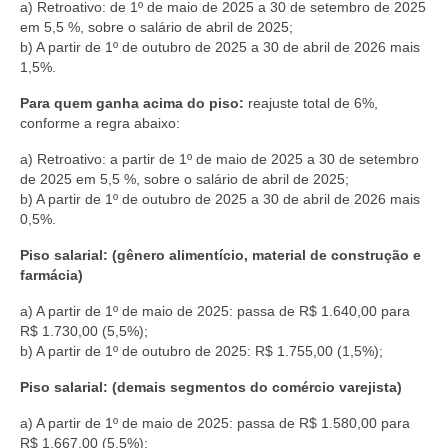
a) Retroativo: de 1º de maio de 2025 a 30 de setembro de 2025
em 5,5 %, sobre o salário de abril de 2025;
Acordo de Feriado para Empresas
b) A partir de 1º de outubro de 2025 a 30 de abril de 2026 mais
1,5%.
CIPA
Para quem ganha acima do piso:
reajuste total de 6%,
BENEFÍCIOS
conforme a regra abaixo:
Sede social
a) Retroativo: a partir de 1º de maio de 2025 a 30 de setembro
de 2025 em 5,5 %, sobre o salário de abril de 2025;
Colônia de férias
b) A partir de 1º de outubro de 2025 a 30 de abril de 2026 mais
0,5%.
Refeitórios
Piso salarial: (gênero alimentício, material de construção e
Convênios
farmácia)
a) A partir de 1º de maio de 2025: passa de R$ 1.640,00 para
Dependentes
R$ 1.730,00 (5,5%);
b) A partir de 1º de outubro de 2025: R$ 1.755,00 (1,5%);
Benefício Social Familiar
Piso salarial: (demais segmentos do comércio varejista)
FIQUE POR DENTRO
a) A partir de 1º de maio de 2025: passa de R$ 1.580,00 para
Notícias
R$ 1.667,00 (5,5%);