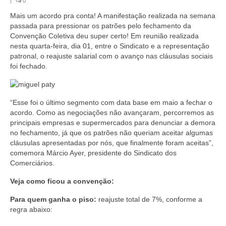
|
0
Coletivo Margaridas
Mais um acordo pra conta! A manifestação realizada na semana
passada para pressionar os patrões pelo fechamento da
Coletivo de Igualdade Racial
Convenção Coletiva deu super certo! Em reunião realizada
nesta quarta-feira, dia 01, entre o Sindicato e a representação
DENÚNCIAS
patronal, o reajuste salarial com o avanço nas cláusulas sociais
foi fechado.
SERVIÇOS
Acordos e convenções
“Esse foi o último segmento com data base em maio a fechar o
acordo. Como as negociações não avançaram, percorremos as
Cadastro de empresa
principais empresas e supermercados para denunciar a demora
no fechamento, já que os patrões não queriam aceitar algumas
Homologações
cláusulas apresentadas por nós, que finalmente foram aceitas”,
comemora Márcio Ayer, presidente do Sindicato dos
Jurídico
Comerciários.
Declarações
Veja como ficou a convenção:
Saúde
Para quem ganha o piso:
reajuste total de 7%, conforme a
regra abaixo:
Aplicativo Comerciários RJ