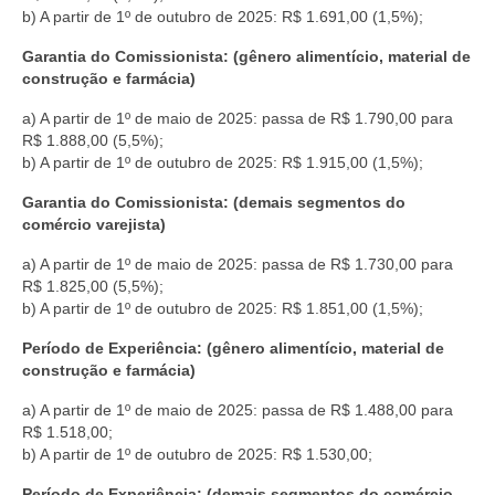
b) A partir de 1º de outubro de 2025: R$ 1.691,00 (1,5%);
Vídeos
Garantia do Comissionista: (gênero alimentício, material de
construção e farmácia)
Publicações
a) A partir de 1º de maio de 2025: passa de R$ 1.790,00 para
Editais
R$ 1.888,00 (5,5%);
b) A partir de 1º de outubro de 2025: R$ 1.915,00 (1,5%);
Links Úteis
Garantia do Comissionista: (demais segmentos do
Perguntas frequentes
comércio varejista)
EMPRESAS
a) A partir de 1º de maio de 2025: passa de R$ 1.730,00 para
R$ 1.825,00 (5,5%);
Boletos
b) A partir de 1º de outubro de 2025: R$ 1.851,00 (1,5%);
Período de Experiência: (gênero alimentício, material de
Seja um conveniado
construção e farmácia)
COMUNICAÇÃO
a) A partir de 1º de maio de 2025: passa de R$ 1.488,00 para
R$ 1.518,00;
PESQUISA 6×1
b) A partir de 1º de outubro de 2025: R$ 1.530,00;
Período de Experiência: (demais segmentos do comércio