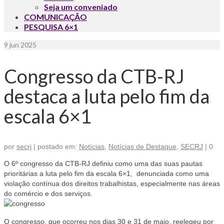
Seja um conveniado
COMUNICAÇÃO
PESQUISA 6×1
9
jun 2025
Congresso da CTB-RJ
destaca a luta pelo fim da
escala 6×1
por
secrj
|
postado em:
Notícias
,
Notícias de Destaque
,
SECRJ
|
0
O 6º congresso da CTB-RJ definiu como uma das suas pautas
prioritárias a luta pelo fim da escala 6×1, denunciada como uma
violação contínua dos direitos trabalhistas, especialmente nas áreas
do comércio e dos serviços.
O congresso, que ocorreu nos dias 30 e 31 de maio, reelegeu por