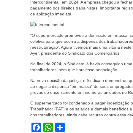
Intercontinental, em 2024. A empresa chegou a fechar oi
pagamento dos direitos trabalhistas. Importante regis
de aplicação imediata.
“O supermercado promoveu a demissão em massa, sem 
coletiva para que ocorra a dispensa dos trabalhadore
reestruturação’. Agora tivemos mais uma vitória neste
Ayer, presidente do Sindicato dos Comerciários.
No final de 2024, o Sindicato já havia conseguido uma
trabalhadores, sem que houvesse negociação.
Na nova decisão da justiça, o Sindicato demonstrou q
ao negar a dispensa “em massa” de seus empregados 
provas do encerramento em inúmeras unidades no Rio
O supermercado foi condenado a pagar indenização pe
Trabalhador (FAT) e os salários e demais benefícios e 
dos trabalhadores. Ainda cabe recurso contra essa de
Facebook
WhatsApp
Share