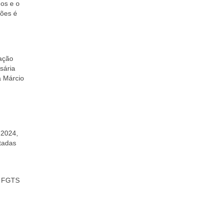
dos e o
sões é
ação
sária
a Márcio
 2024,
tadas
 e FGTS