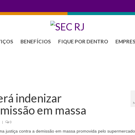
VIÇOS
BENEFÍCIOS
FIQUE POR DENTRO
EMPRE
erá indenizar
M
emissão em massa
|
0
na justiça contra a demissão em massa promovida pelo supermercado