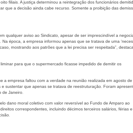
to filiais. A justiça determinou a reintegração dos funcionários demiti
trar que a decisão ainda cabe recurso. Somente a proibição das demis
qualquer aviso ao Sindicato, apesar de ser imprescindível a negoci
s. Na época, a empresa informou apenas que se tratava de uma ‘neces
 caso, mostrando aos patrões que a lei precisa ser respeitada”, destac
 liminar para que o supermercado ficasse impedido de demitir os
ue a empresa faltou com a verdade na reunião realizada em agosto de
e sustentar que apenas se tratava de reestruturação. Foram apresen
 de Janeiro.
lo dano moral coletivo com valor reversível ao Fundo de Amparo ao
direitos correspondentes, incluindo décimos terceiros salários, férias
cisão.