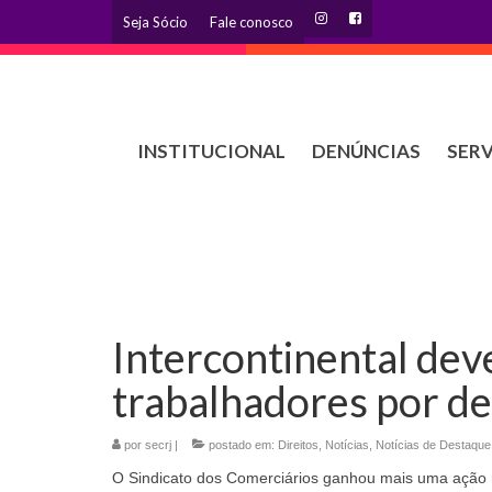
Seja Sócio
Fale conosco
INSTITUCIONAL
DENÚNCIAS
SER
Intercontinental dev
trabalhadores por d
por
secrj
|
postado em:
Direitos
,
Notícias
,
Notícias de Destaque
O Sindicato dos Comerciários ganhou mais uma ação 