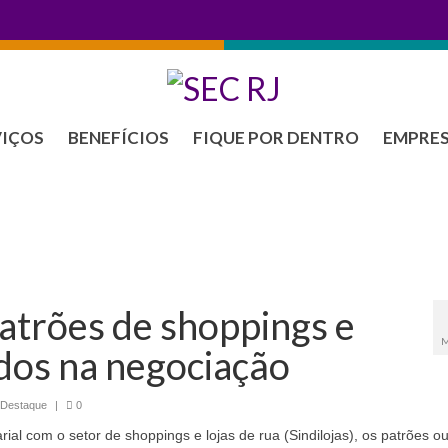
VIÇOS
BENEFÍCIOS
FIQUE POR DENTRO
EMPRE
atrões de shoppings e
M
rdos na negociação
 Destaque
|
0
al com o setor de shoppings e lojas de rua (Sindilojas), os patrões o