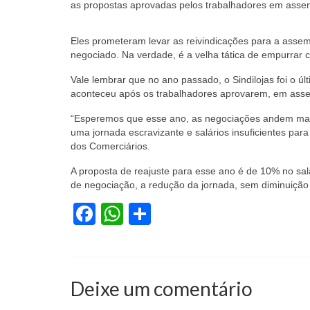
as propostas aprovadas pelos trabalhadores em assem
Eles prometeram levar as reivindicações para a assem
negociado. Na verdade, é a velha tática de empurrar
Vale lembrar que no ano passado, o Sindilojas foi o 
aconteceu após os trabalhadores aprovarem, em asse
“Esperemos que esse ano, as negociações andem mais 
uma jornada escravizante e salários insuficientes para
dos Comerciários.
A proposta de reajuste para esse ano é de 10% no sa
de negociação, a redução da jornada, sem diminuição d
Facebook
WhatsApp
Share
Deixe um comentário