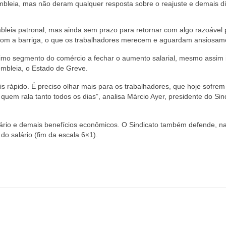
bleia, mas não deram qualquer resposta sobre o reajuste e demais dir
bleia patronal, mas ainda sem prazo para retornar com algo razoável 
 com a barriga, o que os trabalhadores merecem e aguardam ansiosam
último segmento do comércio a fechar o aumento salarial, mesmo assim 
mbleia, o Estado de Greve.
rápido. É preciso olhar mais para os trabalhadores, que hoje sofre
 quem rala tanto todos os dias”, analisa Márcio Ayer, presidente do Sin
lário e demais benefícios econômicos. O Sindicato também defende, 
o salário (fim da escala 6×1).