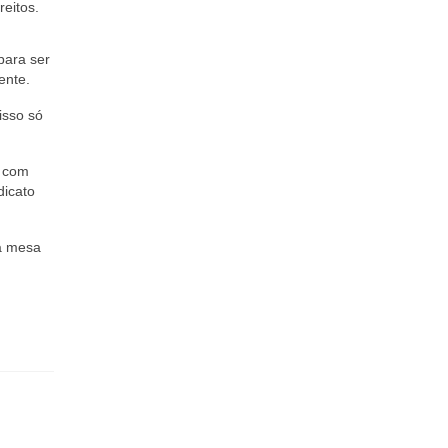
eitos.
para ser
ente.
isso só
m com
dicato
na mesa