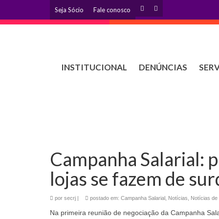
Seja Sócio
Fale conosco
INSTITUCIONAL
DENÚNCIAS
SER
Campanha Salarial: p
lojas se fazem de su
por
secrj
|
postado em:
Campanha Salarial
,
Notícias
,
Notícias de
Na primeira reunião de negociação da Campanha Salari