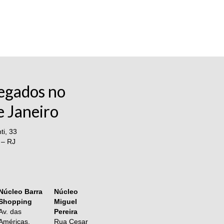
egados no
e Janeiro
i, 33
 – RJ
Núcleo Barra
Núcleo
Shopping
Miguel
Av. das
Pereira
Américas,
Rua Cesar