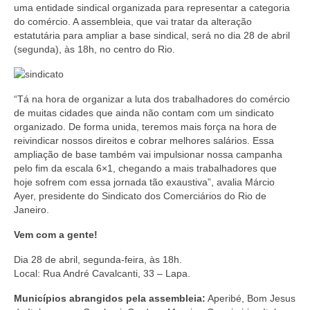
uma entidade sindical organizada para representar a categoria
Coletivo Margaridas
do comércio. A assembleia, que vai tratar da alteração
estatutária para ampliar a base sindical, será no dia 28 de abril
Coletivo de Igualdade Racial
(segunda), às 18h, no centro do Rio.
DENÚNCIAS
“Tá na hora de organizar a luta dos trabalhadores do comércio
SERVIÇOS
de muitas cidades que ainda não contam com um sindicato
organizado. De forma unida, teremos mais força na hora de
Acordos e convenções
reivindicar nossos direitos e cobrar melhores salários. Essa
ampliação de base também vai impulsionar nossa campanha
Cadastro de empresa
pelo fim da escala 6×1, chegando a mais trabalhadores que
hoje sofrem com essa jornada tão exaustiva”, avalia Márcio
Homologações
Ayer, presidente do Sindicato dos Comerciários do Rio de
Janeiro.
Jurídico
Vem com a gente!
Declarações
Dia 28 de abril, segunda-feira, às 18h.
Saúde
Local: Rua André Cavalcanti, 33 – Lapa.
Municípios abrangidos pela assembleia:
Aperibé, Bom Jesus
Aplicativo Comerciários RJ