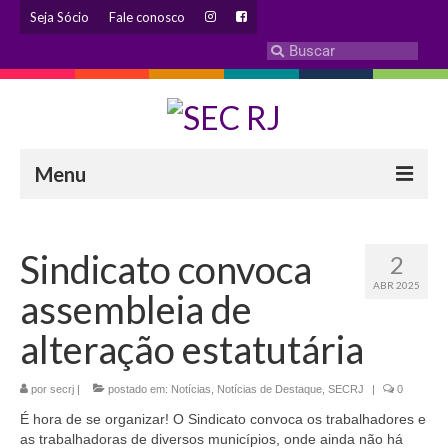
Seja Sócio
Fale conosco
Menu
INSTITUCIONAL
Sindicato convoca
2
Eleição 2024 – Comissão Eleitoral
ABR 2025
assembleia de
Histórico
alteração estatutária
Diretoria
por
secrj
|
Estatuto
postado em:
Notícias
,
Notícias de Destaque
,
SECRJ
|
0
É hora de se organizar! O Sindicato convoca os trabalhadores e
Atendimentos
as trabalhadoras de diversos municípios, onde ainda não há