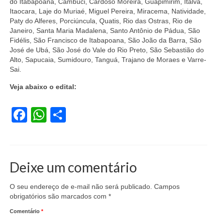
do Itabapoana, Cambuci, Cardoso Moreira, Guapimirim, Italva,
Itaocara, Laje do Muriaé, Miguel Pereira, Miracema, Natividade,
Acordo de Feriado para Empresas
Paty do Alferes, Porciúncula, Quatis, Rio das Ostras, Rio de
Janeiro, Santa Maria Madalena, Santo Antônio de Pádua, São
CIPA
Fidélis, São Francisco de Itabapoana, São João da Barra, São
José de Ubá, São José do Vale do Rio Preto, São Sebastião do
BENEFÍCIOS
Alto, Sapucaia, Sumidouro, Tanguá, Trajano de Moraes e Varre-
Sai.
Sede social
Veja abaixo o edital:
Colônia de férias
Facebook
WhatsApp
Share
Refeitórios
Convênios
Dependentes
Deixe um comentário
Benefício Social Familiar
O seu endereço de e-mail não será publicado.
Campos
FIQUE POR DENTRO
obrigatórios são marcados com
*
Comentário
Notícias
*