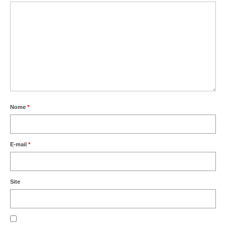
Vídeos
Publicações
Editais
Links Úteis
Perguntas frequentes
Nome
*
EMPRESAS
Boletos
E-mail
*
Seja um conveniado
COMUNICAÇÃO
Site
PESQUISA 6×1