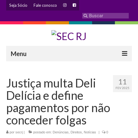
Seja Sócio
Fale conosco
Menu
INSTITUCIONAL
Justiça multa Deli
11
Eleição 2024 – Comissão Eleitoral
FEV 2025
Delícia e define
Histórico
pagamentos por não
Diretoria
conceder folgas
Estatuto
por
secrj
|
postado em:
Denúncias
,
Direitos
,
Notícias
|
0
Atendimentos