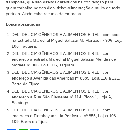
transporte, que são direitos garantidos na convenção para
quem trabalha nestes dias, ticket-alimentação e multa de todo
Acordo de Feriado para Empresas
período. Ainda cabe recurso da empresa.
CIPA
Lojas abrangidas:
BENEFÍCIOS
DELI DELÍCIA GÊNEROS E ALIMENTOS EIRELI, com sede
na Estrada Marechal Miguel Salazar M. Moraes nº 906, Loja
Sede social
106, Taquara.
DELI DELÍCIA GÊNEROS E ALIMENTOS EIRELI, com
Colônia de férias
endereço à estrada Marechal Miguel Salazar Mendes de
Moraes nº 906, Loja 106, Taquara.
Refeitórios
DELI DELÍCIA GÊNEROS E ALIMENTOS EIRELI, com
endereço à Avenida das Américas nº 8585, Loja 116 a 121,
Convênios
Barra da Tijuca.
DELI DELÍCIA GÊNEROS E ALIMENTOS EIRELI, com
Dependentes
endereço à Rua São Clemente nº 114, Bloco 1, Loja A,
Botafogo.
Benefício Social Familiar
DELI DELÍCIA GÊNEROS E ALIMENTOS EIRELI, com
FIQUE POR DENTRO
endereço à Flamboyants da Península nº 855, Lojas 108
109, Barra da Tijuca.
Notícias