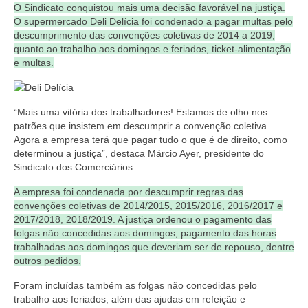
O Sindicato conquistou mais uma decisão favorável na justiça.
Coletivo Margaridas
O supermercado Deli Delícia foi condenado a pagar multas pelo
descumprimento das convenções coletivas de 2014 a 2019,
Coletivo de Igualdade Racial
quanto ao trabalho aos domingos e feriados, ticket-alimentação
e multas.
DENÚNCIAS
SERVIÇOS
“Mais uma vitória dos trabalhadores! Estamos de olho nos
patrões que insistem em descumprir a convenção coletiva.
Acordos e convenções
Agora a empresa terá que pagar tudo o que é de direito, como
determinou a justiça”, destaca Márcio Ayer, presidente do
Cadastro de empresa
Sindicato dos Comerciários.
Homologações
A empresa foi condenada por descumprir regras das
convenções coletivas de 2014/2015, 2015/2016, 2016/2017 e
Jurídico
2017/2018, 2018/2019. A justiça ordenou o pagamento das
folgas não concedidas aos domingos, pagamento das horas
Declarações
trabalhadas aos domingos que deveriam ser de repouso, dentre
outros pedidos.
Saúde
Foram incluídas também as folgas não concedidas pelo
trabalho aos feriados, além das ajudas em refeição e
Aplicativo Comerciários RJ