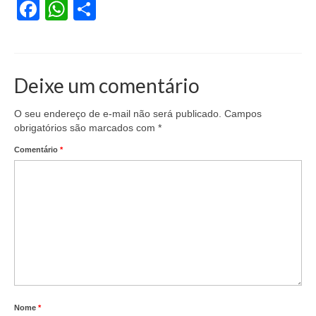
Facebook
WhatsApp
Share
Vídeos
Publicações
Deixe um comentário
Editais
Links Úteis
O seu endereço de e-mail não será publicado.
Campos
obrigatórios são marcados com
*
Perguntas frequentes
Comentário
*
EMPRESAS
Boletos
Seja um conveniado
COMUNICAÇÃO
PESQUISA 6×1
Nome
*