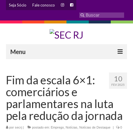
Seja Sócio
Fale conosco
Menu
INSTITUCIONAL
Fim da escala 6×1:
10
Eleição 2024 – Comissão Eleitoral
FEV 2025
comerciários e
Histórico
parlamentares na luta
Diretoria
pela redução da jornada
Estatuto
por
secrj
|
postado em:
Emprego
,
Notícias
,
Notícias de Destaque
|
0
Atendimentos