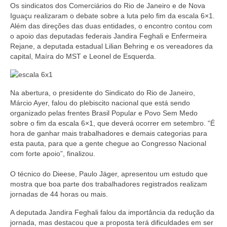
Os sindicatos dos Comerciários do Rio de Janeiro e de Nova
Coletivo Margaridas
Iguaçu realizaram o debate sobre a luta pelo fim da escala 6×1.
Além das direções das duas entidades, o encontro contou com
Coletivo de Igualdade Racial
o apoio das deputadas federais Jandira Feghali e Enfermeira
Rejane, a deputada estadual Lilian Behring e os vereadores da
DENÚNCIAS
capital, Maíra do MST e Leonel de Esquerda.
SERVIÇOS
Na abertura, o presidente do Sindicato do Rio de Janeiro,
Acordos e convenções
Márcio Ayer, falou do plebiscito nacional que está sendo
organizado pelas frentes Brasil Popular e Povo Sem Medo
Cadastro de empresa
sobre o fim da escala 6×1, que deverá ocorrer em setembro. “É
hora de ganhar mais trabalhadores e demais categorias para
Homologações
esta pauta, para que a gente chegue ao Congresso Nacional
com forte apoio”, finalizou.
Jurídico
O técnico do Dieese, Paulo Jäger, apresentou um estudo que
Declarações
mostra que boa parte dos trabalhadores registrados realizam
jornadas de 44 horas ou mais.
Saúde
A deputada Jandira Feghali falou da importância da redução da
Aplicativo Comerciários RJ
jornada, mas destacou que a proposta terá dificuldades em ser