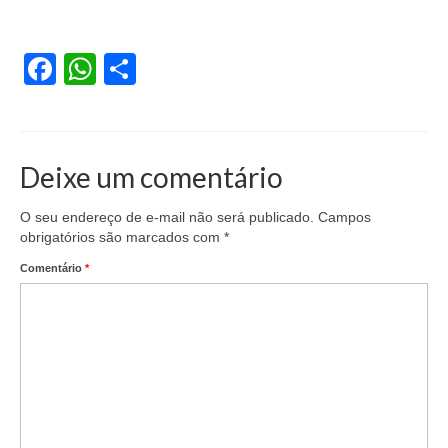
Vídeos
Facebook
WhatsApp
Share
Publicações
Editais
Links Úteis
Deixe um comentário
Perguntas frequentes
O seu endereço de e-mail não será publicado.
Campos
EMPRESAS
obrigatórios são marcados com
*
Comentário
*
Boletos
Seja um conveniado
COMUNICAÇÃO
PESQUISA 6×1