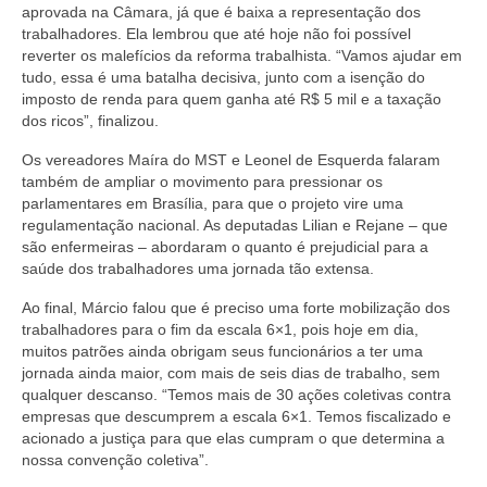
aprovada na Câmara, já que é baixa a representação dos
Acordo de Feriado para Empresas
trabalhadores. Ela lembrou que até hoje não foi possível
reverter os malefícios da reforma trabalhista. “Vamos ajudar em
CIPA
tudo, essa é uma batalha decisiva, junto com a isenção do
imposto de renda para quem ganha até R$ 5 mil e a taxação
BENEFÍCIOS
dos ricos”, finalizou.
Os vereadores Maíra do MST e Leonel de Esquerda falaram
Sede social
também de ampliar o movimento para pressionar os
parlamentares em Brasília, para que o projeto vire uma
Colônia de férias
regulamentação nacional. As deputadas Lilian e Rejane – que
são enfermeiras – abordaram o quanto é prejudicial para a
Refeitórios
saúde dos trabalhadores uma jornada tão extensa.
Convênios
Ao final, Márcio falou que é preciso uma forte mobilização dos
trabalhadores para o fim da escala 6×1, pois hoje em dia,
Dependentes
muitos patrões ainda obrigam seus funcionários a ter uma
jornada ainda maior, com mais de seis dias de trabalho, sem
Benefício Social Familiar
qualquer descanso. “Temos mais de 30 ações coletivas contra
empresas que descumprem a escala 6×1. Temos fiscalizado e
FIQUE POR DENTRO
acionado a justiça para que elas cumpram o que determina a
nossa convenção coletiva”.
Notícias