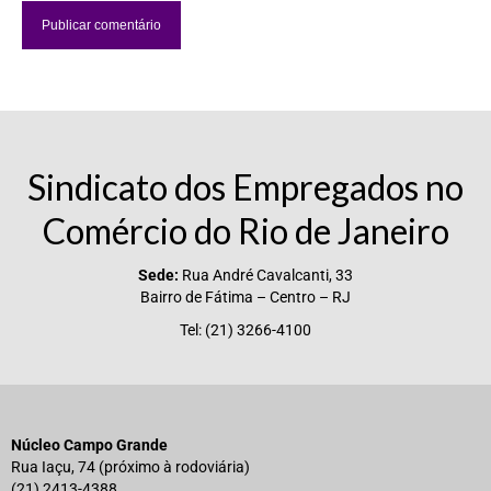
Vídeos
Publicações
Editais
Links Úteis
Sindicato dos Empregados no
Perguntas frequentes
Comércio do Rio de Janeiro
EMPRESAS
Sede:
Rua André Cavalcanti, 33
Bairro de Fátima – Centro – RJ
Boletos
Tel: (21) 3266-4100
Seja um conveniado
COMUNICAÇÃO
PESQUISA 6×1
Núcleo Campo Grande
Rua Iaçu, 74 (próximo à rodoviária)
(21) 2413-4388