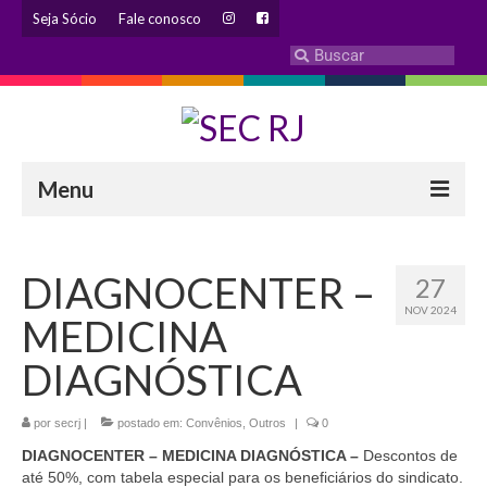
Seja Sócio
Fale conosco
Menu
INSTITUCIONAL
DIAGNOCENTER –
27
Eleição 2024 – Comissão Eleitoral
NOV 2024
MEDICINA
Histórico
DIAGNÓSTICA
Diretoria
por
secrj
|
Estatuto
postado em:
Convênios
,
Outros
|
0
DIAGNOCENTER – MEDICINA DIAGNÓSTICA –
Descontos de
Atendimentos
até 50%, com tabela especial para os beneficiários do sindicato.