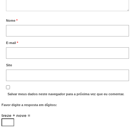
Acordo de Feriado para Empresas
CIPA
Nome
*
BENEFÍCIOS
E-mail
*
Sede social
Colônia de férias
Site
Refeitórios
Convênios
Salvar meus dados neste navegador para a próxima vez que eu comentar.
Dependentes
Favor digite a resposta em dígitos:
Benefício Social Familiar
treze + nove =
FIQUE POR DENTRO
Notícias