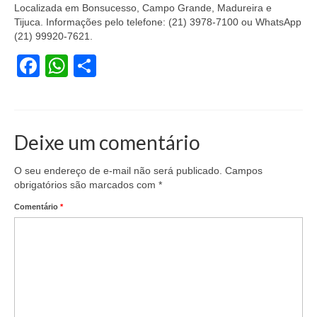
Localizada em Bonsucesso, Campo Grande, Madureira e
Coletivo Margaridas
Tijuca. Informações pelo telefone: (21) 3978-7100 ou WhatsApp
(21) 99920-7621.
Coletivo de Igualdade Racial
Facebook
WhatsApp
Share
DENÚNCIAS
SERVIÇOS
Acordos e convenções
Deixe um comentário
Cadastro de empresa
O seu endereço de e-mail não será publicado.
Campos
obrigatórios são marcados com
*
Homologações
Comentário
*
Jurídico
Declarações
Saúde
Aplicativo Comerciários RJ