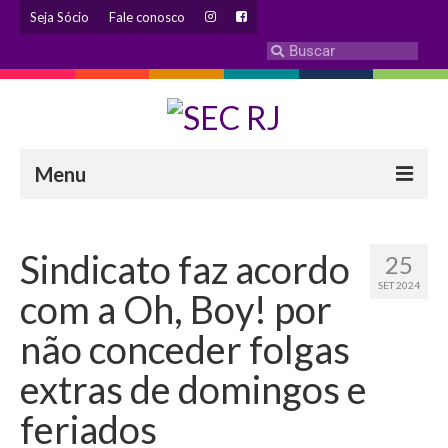
Seja Sócio
Fale conosco
Menu
INSTITUCIONAL
Sindicato faz acordo
25
Eleição 2024 – Comissão Eleitoral
SET 2024
com a Oh, Boy! por
Histórico
não conceder folgas
Diretoria
extras de domingos e
Estatuto
feriados
Atendimentos