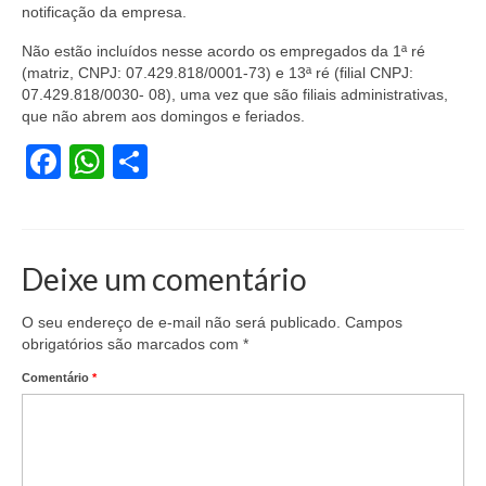
notificação da empresa.
Acordo de Feriado para Empresas
Não estão incluídos nesse acordo os empregados da 1ª ré
(matriz, CNPJ: 07.429.818/0001-73) e 13ª ré (filial CNPJ:
CIPA
07.429.818/0030- 08), uma vez que são filiais administrativas,
que não abrem aos domingos e feriados.
BENEFÍCIOS
Facebook
WhatsApp
Share
Sede social
Colônia de férias
Refeitórios
Deixe um comentário
Convênios
O seu endereço de e-mail não será publicado.
Campos
Dependentes
obrigatórios são marcados com
*
Comentário
*
Benefício Social Familiar
FIQUE POR DENTRO
Notícias