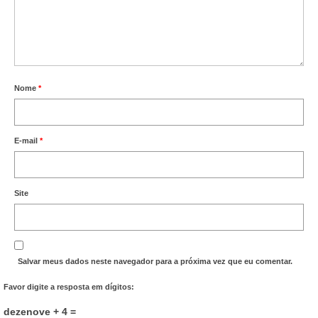
Vídeos
Publicações
Editais
Nome
*
Links Úteis
Perguntas frequentes
E-mail
*
EMPRESAS
Site
Boletos
Seja um conveniado
COMUNICAÇÃO
Salvar meus dados neste navegador para a próxima vez que eu comentar.
PESQUISA 6×1
Favor digite a resposta em dígitos:
dezenove + 4 =