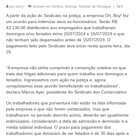
por
secrj
|
postado em:
Direitos
,
Notícias
,
Notícias de Destaque
|
0
Coletivo Margaridas
A partir da ação do Sindicato na justiça, a empresa Oh, Boy! fez
Coletivo de Igualdade Racial
um acordo para indenizar seus ex-funcionários. Serão R$
42.130,00 distribuídos aos empregados que trabalharam
DENÚNCIAS
domingos e/ou feriados entre 15/07/2014 e 15/07/2019 e que
não tenham sido dispensados antes de 15/07/2019. O
SERVIÇOS
pagamento feito pelo Sindicato teve início nesta quarta-feira, dia
25.
Acordos e convenções
“A empresa não vinha cumprindo a convenção coletiva no que
Cadastro de empresa
trata das folgas adicionais para quem trabalha aos domingos e
feriados. Ingressamos com ação na justiça e, agora,
Homologações
conquistamos esse acordo beneficiando os trabalhadores”,
declara Márcio Ayer, presidente do Sindicato dos Comerciários.
Jurídico
Os trabalhadores que porventura não estão na lista informada
Declarações
pela empresa e que não forem contactados, mas que
trabalharam no período descrito acima, deverão ser igualmente
Saúde
indenizados, considerando a data de admissão e demissão e a
média salarial individual. O prazo para pagamento dos
Aplicativo Comerciários RJ
trabalhadores que deixaram de ser listados é de 30 dias após a