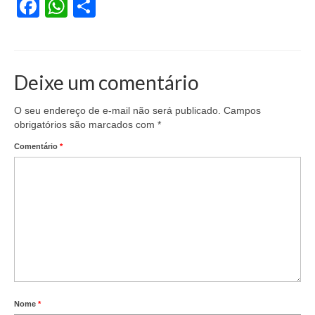
Facebook
WhatsApp
Share
Acordo de Feriado para Empresas
CIPA
Deixe um comentário
BENEFÍCIOS
Sede social
O seu endereço de e-mail não será publicado.
Campos
obrigatórios são marcados com
*
Colônia de férias
Comentário
*
Refeitórios
Convênios
Dependentes
Benefício Social Familiar
FIQUE POR DENTRO
Nome
*
Notícias