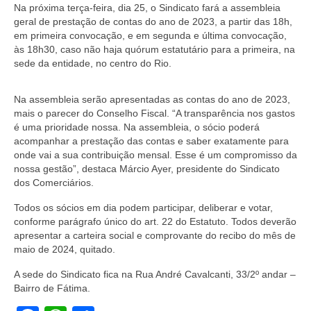
Na próxima terça-feira, dia 25, o Sindicato fará a assembleia
Coletivo Margaridas
geral de prestação de contas do ano de 2023, a partir das 18h,
em primeira convocação, e em segunda e última convocação,
Coletivo de Igualdade Racial
às 18h30, caso não haja quórum estatutário para a primeira, na
sede da entidade, no centro do Rio.
DENÚNCIAS
Na assembleia serão apresentadas as contas do ano de 2023,
SERVIÇOS
mais o parecer do Conselho Fiscal. “A transparência nos gastos
é uma prioridade nossa. Na assembleia, o sócio poderá
Acordos e convenções
acompanhar a prestação das contas e saber exatamente para
onde vai a sua contribuição mensal. Esse é um compromisso da
Cadastro de empresa
nossa gestão”, destaca Márcio Ayer, presidente do Sindicato
dos Comerciários.
Homologações
Todos os sócios em dia podem participar, deliberar e votar,
Jurídico
conforme parágrafo único do art. 22 do Estatuto. Todos deverão
apresentar a carteira social e comprovante do recibo do mês de
Declarações
maio de 2024, quitado.
Saúde
A sede do Sindicato fica na Rua André Cavalcanti, 33/2º andar –
Bairro de Fátima.
Aplicativo Comerciários RJ