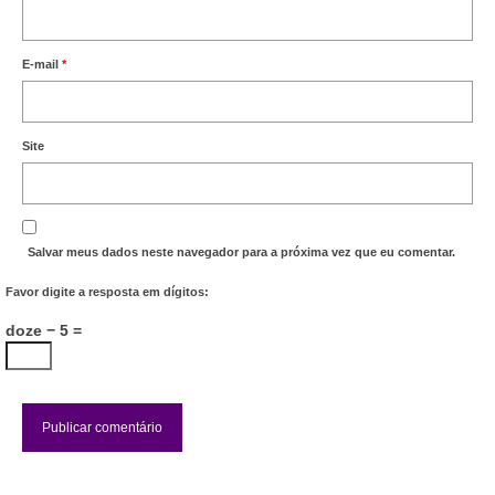
Vídeos
E-mail
*
Publicações
Editais
Site
Links Úteis
Perguntas frequentes
Salvar meus dados neste navegador para a próxima vez que eu comentar.
EMPRESAS
Favor digite a resposta em dígitos:
Boletos
doze − 5 =
Seja um conveniado
COMUNICAÇÃO
PESQUISA 6×1