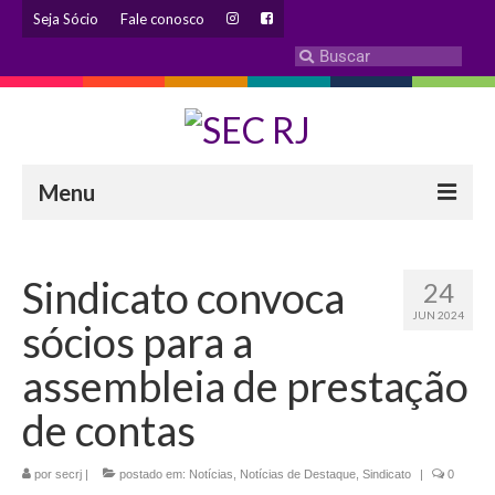
Seja Sócio
Fale conosco
Menu
INSTITUCIONAL
Sindicato convoca
24
Eleição 2024 – Comissão Eleitoral
JUN 2024
sócios para a
Histórico
assembleia de prestação
Diretoria
de contas
Estatuto
por
secrj
|
postado em:
Notícias
,
Notícias de Destaque
,
Sindicato
|
0
Atendimentos