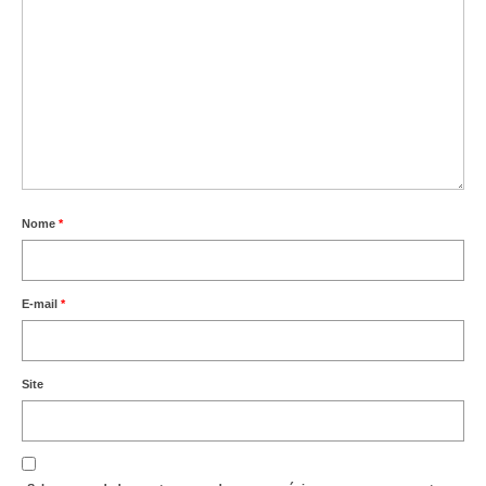
Vídeos
Publicações
Editais
Links Úteis
Perguntas frequentes
Nome
*
EMPRESAS
Boletos
E-mail
*
Seja um conveniado
Site
COMUNICAÇÃO
PESQUISA 6×1