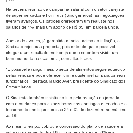
|
0
Coletivo Margaridas
Na terceira reunião da campanha salarial com o setor varejista
de supermercados e hortifrutis (Sindigêneros), as negociações
Coletivo de Igualdade Racial
tiveram avanços. Os patrões ofereceram um reajuste nos
salários de 4%, mais um abono de R$ 85, em parcela única.
DENÚNCIAS
Apesar do avanço, já garantido o índice acima da inflação, o
SERVIÇOS
Sindicato rejeitou a proposta, pois entende que é possível
chegar a um resultado melhor, já que o setor tem vivido um
Acordos e convenções
bom momento na economia, com altos lucros.
Cadastro de empresa
“É possível avançar mais, o setor de alimentos segue aquecido
pelas vendas e pode oferecer um reajuste melhor para os seus
Homologações
funcionários”, destaca Márcio Ayer, presidente do Sindicato dos
Comerciários.
Jurídico
O Sindicato também insistiu na luta pela redução da jornada,
com a mudança para as seis horas nos domingos e feriados e o
Declarações
fechamento das lojas nos dias 24 e 31 de dezembro no máximo
às 16h.
Saúde
Ao mesmo tempo, cobrou a concessão do plano de saúde e a
Aplicativo Comerciários RJ
volta do pagamento dos 100% nos feriados e de 50% aos