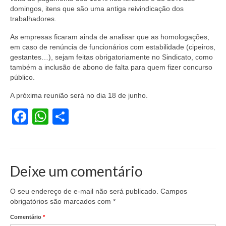
domingos, itens que são uma antiga reivindicação dos
Acordo de Feriado para Empresas
trabalhadores.
CIPA
As empresas ficaram ainda de analisar que as homologações,
em caso de renúncia de funcionários com estabilidade (cipeiros,
BENEFÍCIOS
gestantes…), sejam feitas obrigatoriamente no Sindicato, como
também a inclusão de abono de falta para quem fizer concurso
Sede social
público.
A próxima reunião será no dia 18 de junho.
Colônia de férias
Facebook
WhatsApp
Share
Refeitórios
Convênios
Dependentes
Deixe um comentário
Benefício Social Familiar
O seu endereço de e-mail não será publicado.
Campos
FIQUE POR DENTRO
obrigatórios são marcados com
*
Comentário
*
Notícias