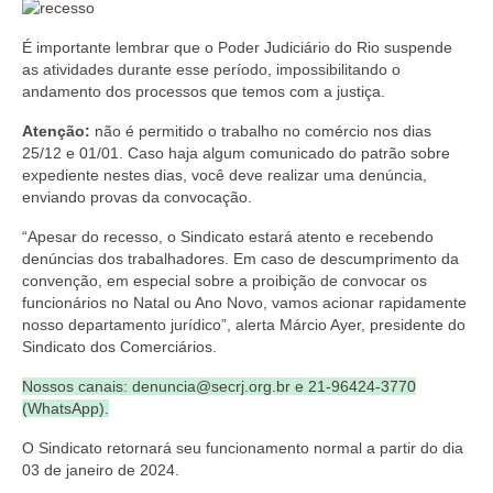
Coletivo Margaridas
É importante lembrar que o Poder Judiciário do Rio suspende
as atividades durante esse período, impossibilitando o
Coletivo de Igualdade Racial
andamento dos processos que temos com a justiça.
DENÚNCIAS
Atenção:
não é permitido o trabalho no comércio nos dias
25/12 e 01/01. Caso haja algum
comunicado do patrão sobre
SERVIÇOS
expediente nestes dias, você deve realizar uma denúncia,
enviando provas da convocação.
Acordos e convenções
“Apesar do recesso, o Sindicato estará atento e recebendo
Cadastro de empresa
denúncias dos trabalhadores. Em caso de descumprimento da
convenção, em especial sobre a proibição de convocar os
Homologações
funcionários no Natal ou Ano Novo, vamos acionar rapidamente
nosso departamento jurídico”, alerta Márcio Ayer, presidente do
Jurídico
Sindicato dos Comerciários.
Nossos canais: denuncia@secrj.org.br e 21-96424-3770
Declarações
(WhatsApp).
Saúde
O Sindicato retornará seu funcionamento normal a partir do dia
03 de janeiro de 2024.
Aplicativo Comerciários RJ