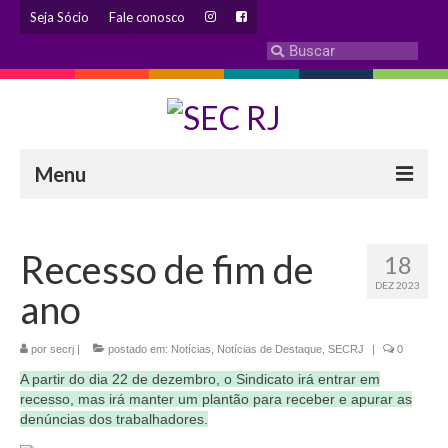
Seja Sócio
Fale conosco
Menu
INSTITUCIONAL
Recesso de fim de
18
Eleição 2024 – Comissão Eleitoral
DEZ 2023
ano
Histórico
Diretoria
por
secrj
|
postado em:
Notícias
,
Notícias de Destaque
,
SECRJ
|
0
A partir do dia 22 de dezembro, o Sindicato irá entrar em
Estatuto
recesso, mas irá manter um plantão para receber e apurar as
denúncias dos trabalhadores.
Atendimentos