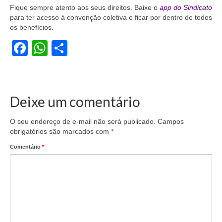
Fique sempre atento aos seus direitos. Baixe o
app do Sindicato
Acordo de Feriado para Empresas
para ter acesso à convenção coletiva e ficar por dentro de todos
os benefícios.
CIPA
Facebook
WhatsApp
Share
BENEFÍCIOS
Sede social
Colônia de férias
Deixe um comentário
Refeitórios
O seu endereço de e-mail não será publicado.
Campos
obrigatórios são marcados com
*
Convênios
Comentário
*
Dependentes
Benefício Social Familiar
FIQUE POR DENTRO
Notícias