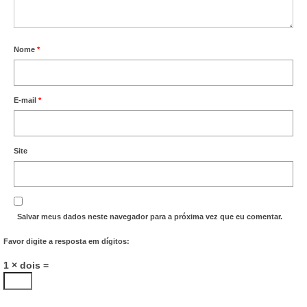
Vídeos
Publicações
Nome
*
Editais
E-mail
*
Links Úteis
Perguntas frequentes
Site
EMPRESAS
Boletos
Salvar meus dados neste navegador para a próxima vez que eu comentar.
Seja um conveniado
Favor digite a resposta em dígitos:
COMUNICAÇÃO
1 × dois =
PESQUISA 6×1