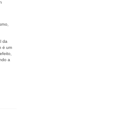
n
ismo,
l da
em é um
efeito,
ando a