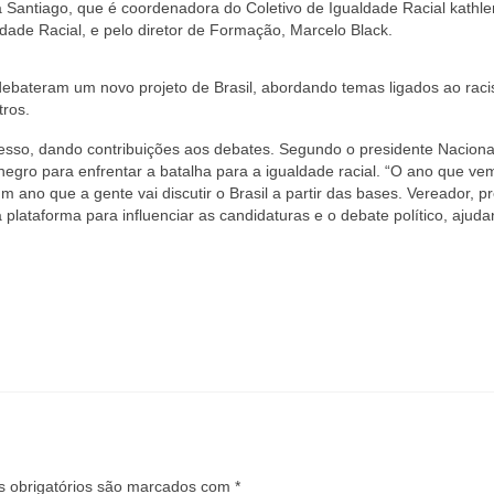
na Santiago, que é coordenadora do Coletivo de Igualdade Racial
kathle
ade Racial, e pelo diretor de Formação, Marcelo Black.
debateram um novo projeto de Brasil, abordando temas ligados ao rac
tros.
gresso, dando contribuições aos debates. Segundo o presidente Naciona
egro para enfrentar a batalha para a igualdade racial. “O ano que v
 ano que a gente vai discutir o Brasil a partir das bases. Vereador, pr
plataforma para influenciar as candidaturas e o debate político, ajud
 obrigatórios são marcados com
*