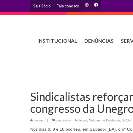
Seja Sócio
Fale conosco
INSTITUCIONAL
DENÚNCIAS
SER
Sindicalistas reforça
congresso da Unegr
por
secrj
|
postado em:
Notícias
,
Notícias de Destaque
,
SECRJ
Nos dias 8, 9 e 10 ocorreu, em Salvador (BA), o 6° C