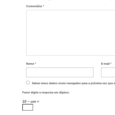
Comentário
*
Nome
*
E-mail
*
Salvar meus dados neste navegador para a próxima vez que 
Favor digite a resposta em dígitos:
10 − um =