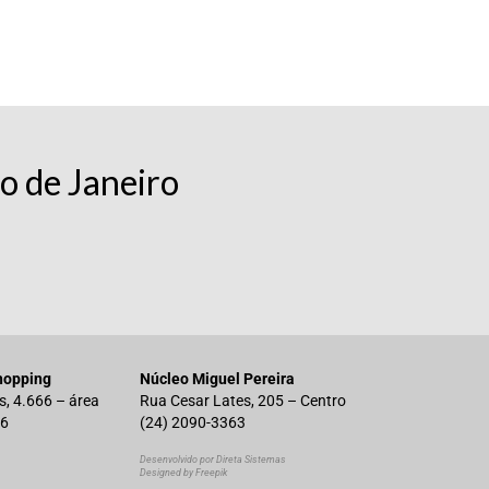
o de Janeiro
hopping
Núcleo Miguel Pereira
s, 4.666 – área
Rua Cesar Lates, 205 – Centro
 6
(24) 2090-3363
Desenvolvido por Direta Sistemas
Designed by Freepik