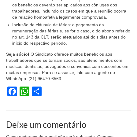
os benefícios deverão ser aplicados aos cônjuges dos
Vídeos
trabalhadores, incluindo os casos em que a reunião ocorra
de relação homoafetiva legalmente comprovada.
Publicações
Inclusão de cláusula de férias: o pagamento da
remuneração das férias e, se for o caso, o do abono referido
Editais
no art. 143 da CLT, serão efetuados até dois dias antes do
início do respectivo período.
Links Úteis
Seja sócio!
O Sindicato oferece muitos benefícios aos
Perguntas frequentes
trabalhadores que se tornam sócios, são atendimentos com
médicos, dentistas, advogados e convênios com descontos em
EMPRESAS
muitas empresas. Para se associar, fale com a gente no
WhatsApp: (21) 96470-6563.
Boletos
Facebook
WhatsApp
Share
Seja um conveniado
COMUNICAÇÃO
Deixe um comentário
PESQUISA 6×1
O seu endereço de e-mail não será publicado.
Campos