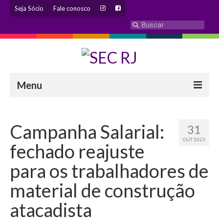
Seja Sócio
Fale conosco
Menu
INSTITUCIONAL
Campanha Salarial:
31
Eleição 2024 – Comissão Eleitoral
OUT 2023
fechado reajuste
Histórico
para os trabalhadores de
Diretoria
material de construção
Estatuto
atacadista
Atendimentos