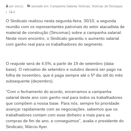
por
secrj
|
postado em:
Campanha Salarial
,
Notícias
,
Notícias de Destaque
Coletivo Margaridas
|
0
Coletivo de Igualdade Racial
O Sindicato realizou nesta segunda-feira, 30/10, a segunda
reunião com os representantes patronais do setor atacadista de
DENÚNCIAS
material de construção (Sincomac) sobre a campanha salarial.
Neste novo encontro, o Sindicato garantiu o aumento salarial
SERVIÇOS
com ganho real para os trabalhadores do segmento.
Acordos e convenções
O reajuste será de 4,5%, a partir de 19 de setembro (data-
Cadastro de empresa
base). O retroativo de setembro e outubro deverá ser pago na
folha de novembro, que é paga sempre até o 5º dia útil do mês
Homologações
subsequente (dezembro).
Jurídico
“Com o fechamento do acordo, encerramos a campanha
salarial deste ano com ganho real para todos os trabalhadores
que compõem a nossa base. Para nós, sempre foi prioridade
Declarações
avançar rapidamente com as negociações, sabemos que os
trabalhadores contam com esse dinheiro a mais para as
Saúde
compras de fim de ano, e conseguimos”, avalia o presidente do
Sindicato, Márcio Ayer.
Aplicativo Comerciários RJ