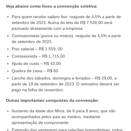
Veja abaixo como ficou a convenção coletiva:
Acordo de Feriado para Empresas
Para quem recebe salário fixo: reajuste de 4,5% a partir de
CIPA
setembro de 2023. Acima do teto de R$ 7.530,00 será
pactuado diretamente com a empresa.
BENEFÍCIOS
Comissionistas (puros ou mistos): reajuste de 4,5% a partir
de setembro de 2023.
Sede social
Piso salarial – R$ 1.559, 00
Comissionista – R$ 1.715,00
Colônia de férias
Ajuda de custo – R$ 43,00
Refeitórios
Quebra de caixa – R$ 60
Lanche dos sábados, domingos e feriados – R$ 29,00, a
Convênios
partir de 19 de setembro de 2023. O retroativo deverá ser
pago na folha de novembro.
Dependentes
Outras importantes conquistas da convenção:
Benefício Social Familiar
Aumento da idade dos filhos, de 6 para 8 anos, que vão
FIQUE POR DENTRO
acompanhados pelos pais ao médico, mediante
apresentação de comprovante.
Notícias
Extensão das vantagens para relações homoafetivas: todos