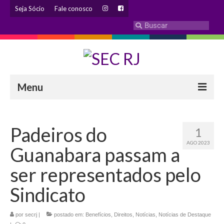
Seja Sócio
Fale conosco
Menu
INSTITUCIONAL
Padeiros do
1
Eleição 2024 – Comissão Eleitoral
AGO 2023
Guanabara passam a
Histórico
ser representados pelo
Diretoria
Sindicato
Estatuto
por
secrj
|
postado em:
Benefícios
,
Direitos
,
Notícias
,
Notícias de Destaque
Atendimentos