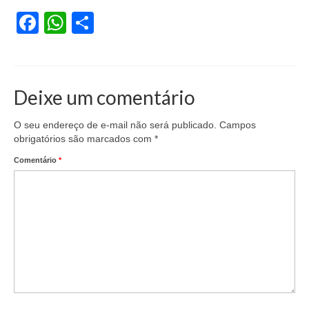
Facebook
WhatsApp
Share
Acordo de Feriado para Empresas
CIPA
BENEFÍCIOS
Deixe um comentário
Sede social
O seu endereço de e-mail não será publicado.
Campos
Colônia de férias
obrigatórios são marcados com
*
Refeitórios
Comentário
*
Convênios
Dependentes
Benefício Social Familiar
FIQUE POR DENTRO
Notícias