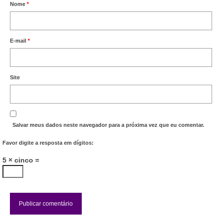
Nome
*
Vídeos
Publicações
E-mail
*
Editais
Links Úteis
Site
Perguntas frequentes
EMPRESAS
Salvar meus dados neste navegador para a próxima vez que eu comentar.
Boletos
Favor digite a resposta em dígitos:
Seja um conveniado
5 × cinco =
COMUNICAÇÃO
PESQUISA 6×1