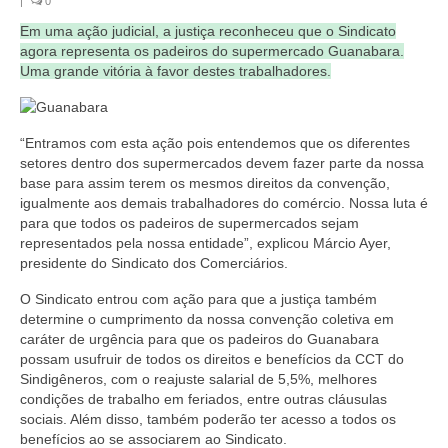
|
0
Coletivo Margaridas
Em uma ação judicial, a justiça reconheceu que o Sindicato
agora representa os padeiros do supermercado Guanabara.
Coletivo de Igualdade Racial
Uma grande vitória à favor destes trabalhadores.
DENÚNCIAS
“Entramos com esta ação pois entendemos que os diferentes
SERVIÇOS
setores dentro dos supermercados devem fazer parte da nossa
base para assim terem os mesmos direitos da convenção,
Acordos e convenções
igualmente aos demais trabalhadores do comércio. Nossa luta é
para que todos os padeiros de supermercados sejam
Cadastro de empresa
representados pela nossa entidade”, explicou Márcio Ayer,
presidente do Sindicato dos Comerciários.
Homologações
O Sindicato entrou com ação para que a justiça também
Jurídico
determine o cumprimento da nossa convenção coletiva em
caráter de urgência para que os padeiros do Guanabara
Declarações
possam usufruir de todos os direitos e benefícios da CCT do
Sindigêneros, com o reajuste salarial de 5,5%, melhores
Saúde
condições de trabalho em feriados, entre outras cláusulas
sociais. Além disso, também poderão ter acesso a todos os
Aplicativo Comerciários RJ
benefícios ao se associarem ao Sindicato.