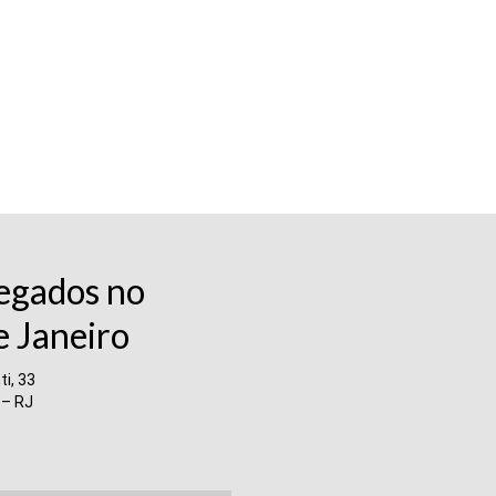
egados no
e Janeiro
i, 33
 – RJ