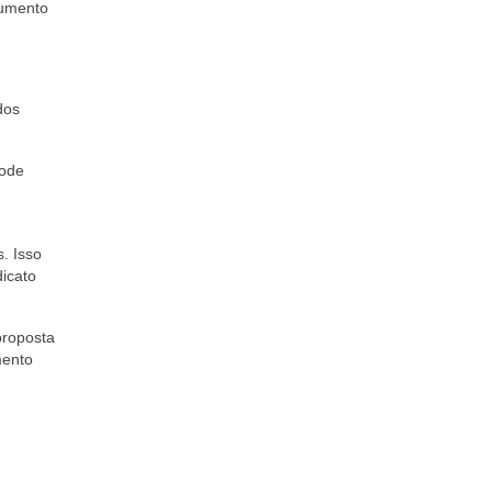
aumento
dos
pode
. Isso
dicato
proposta
mento