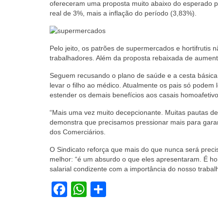
ofereceram uma proposta muito abaixo do esperado p
real de 3%, mais a inflação do período (3,83%).
Pelo jeito, os patrões de supermercados e hortifruti
trabalhadores. Além da proposta rebaixada de aumento
Seguem recusando o plano de saúde e a cesta básic
levar o filho ao médico. Atualmente os pais só podem
estender os demais benefícios aos casais homoafetivo
“Mais uma vez muito decepcionante. Muitas pautas d
demonstra que precisamos pressionar mais para garant
dos Comerciários.
O Sindicato reforça que mais do que nunca será preci
melhor: “é um absurdo o que eles apresentaram. É h
salarial condizente com a importância do nosso trabalho
Facebook
WhatsApp
Share