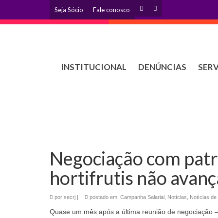
Seja Sócio
Fale conosco
INSTITUCIONAL
DENÚNCIAS
SER
Negociação com patr
hortifrutis não avan
por
secrj
|
postado em:
Campanha Salarial
,
Notícias
,
Notícias de
Quase um mês após a última reunião de negociação – 