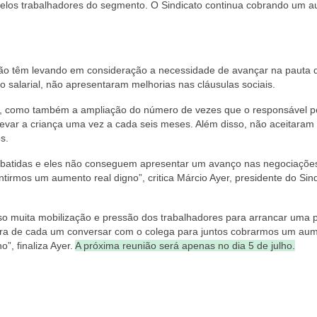
elos trabalhadores do segmento. O Sindicato continua cobrando um 
s não têm levando em consideração a necessidade de avançar na pauta 
 salarial, não apresentaram melhorias nas cláusulas sociais.
a, como também a ampliação do número de vezes que o responsável 
 levar a criança uma vez a cada seis meses. Além disso, não aceitaram
s.
ebatidas e eles não conseguem apresentar um avanço nas negociações
irmos um aumento real digno”, critica Márcio Ayer, presidente do Sin
so muita mobilização e pressão dos trabalhadores para arrancar uma 
ora de cada um conversar com o colega para juntos cobrarmos um au
”, finaliza Ayer.
A próxima reunião será apenas no dia 5 de julho.