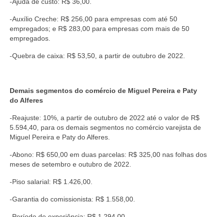
-Ajuda de custo: R$ 36,00.
Vídeos
-Auxílio Creche: R$ 256,00 para empresas com até 50
empregados; e R$ 283,00 para empresas com mais de 50
Publicações
empregados.
Editais
-Quebra de caixa: R$ 53,50, a partir de outubro de 2022.
Links Úteis
Demais segmentos do comércio de Miguel Pereira e Paty
Perguntas frequentes
do Alferes
EMPRESAS
-Reajuste: 10%, a partir de outubro de 2022 até o valor de R$
5.594,40, para os
demais segmentos no comércio varejista de
Boletos
Miguel Pereira e Paty do Alferes.
Seja um conveniado
-Abono: R$ 650,00 em duas parcelas: R$ 325,00 nas folhas dos
meses de setembro e outubro de 2022.
COMUNICAÇÃO
-Piso salarial: R$ 1.426,00.
PESQUISA 6×1
-Garantia do comissionista: R$ 1.558,00.
-Período de experiência: R$ 1.294,00.