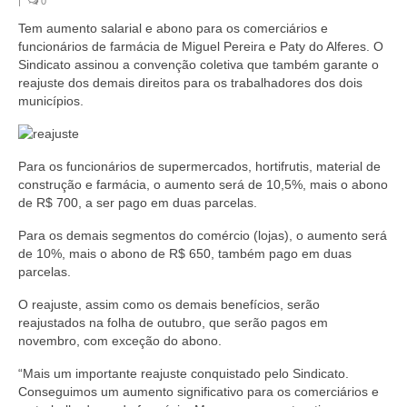
|
0
Coletivo Margaridas
Tem aumento salarial e abono para os comerciários e
funcionários de farmácia de Miguel Pereira e Paty do Alferes. O
Coletivo de Igualdade Racial
Sindicato assinou a convenção coletiva que também garante o
reajuste dos demais direitos para os trabalhadores dos dois
DENÚNCIAS
municípios.
SERVIÇOS
Para os funcionários de supermercados, hortifrutis, material de
Acordos e convenções
construção e farmácia, o aumento será de 10,5%, mais o abono
de R$ 700, a ser pago em duas parcelas.
Cadastro de empresa
Para os demais segmentos do comércio (lojas), o aumento será
Homologações
de 10%, mais o abono de R$ 650, também pago em duas
parcelas.
Jurídico
O reajuste, assim como os demais benefícios, serão
Declarações
reajustados na folha de outubro, que serão pagos em
novembro, com exceção do abono.
Saúde
“Mais um importante reajuste conquistado pelo Sindicato.
Conseguimos um aumento significativo para os comerciários e
Aplicativo Comerciários RJ