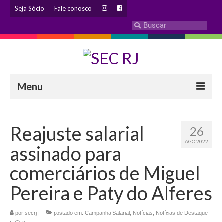
Seja Sócio
Fale conosco
Menu
INSTITUCIONAL
Reajuste salarial
26
Eleição 2024 – Comissão Eleitoral
AGO 2022
assinado para
Histórico
comerciários de Miguel
Diretoria
Pereira e Paty do Alferes
Estatuto
por
secrj
|
postado em:
Campanha Salarial
,
Notícias
,
Notícias de Destaque
Atendimentos