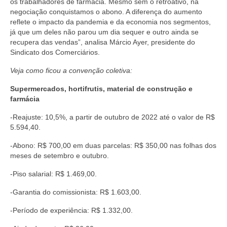
os trabalhadores de farmácia. Mesmo sem o retroativo, na
negociação conquistamos o abono. A diferença do aumento
Acordo de Feriado para Empresas
reflete o impacto da pandemia e da economia nos segmentos,
já que um deles não parou um dia sequer e outro ainda se
CIPA
recupera das vendas”, analisa Márcio Ayer, presidente do
Sindicato dos Comerciários.
BENEFÍCIOS
Veja como ficou a convenção coletiva:
Sede social
Supermercados, hortifrutis, material de construção e
Colônia de férias
farmácia
-Reajuste: 10,5%, a partir de outubro de 2022 até o valor de R$
Refeitórios
5.594,40.
Convênios
-Abono: R$ 700,00 em duas parcelas: R$ 350,00 nas folhas dos
meses de setembro e outubro.
Dependentes
-Piso salarial: R$ 1.469,00.
Benefício Social Familiar
-Garantia do comissionista: R$ 1.603,00.
FIQUE POR DENTRO
-Período de experiência: R$ 1.332,00.
Notícias