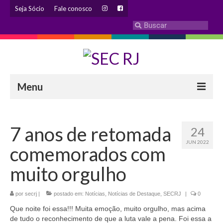
Seja Sócio
Fale conosco
Menu
INSTITUCIONAL
7 anos de retomada
24
Eleição 2024 – Comissão Eleitoral
JUN 2022
comemorados com
Histórico
muito orgulho
Diretoria
por
secrj
|
Estatuto
postado em:
Notícias
,
Notícias de Destaque
,
SECRJ
|
0
Que noite foi essa!!! Muita emoção, muito orgulho, mas acima
Atendimentos
de tudo o reconhecimento de que a luta vale a pena. Foi essa a