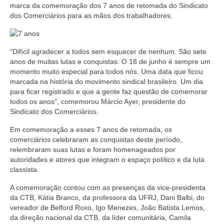
marca da comemoração dos 7 anos de retomada do Sindicato
Coletivo Margaridas
dos Comerciários para as mãos dos trabalhadores.
Coletivo de Igualdade Racial
“Difícil agradecer a todos sem esquecer de nenhum. São sete
DENÚNCIAS
anos de muitas lutas e conquistas. O 18 de junho é sempre um
momento muito especial para todos nós. Uma data que ficou
SERVIÇOS
marcada na história do movimento sindical brasileiro. Um dia
para ficar registrado e que a gente faz questão de comemorar
Acordos e convenções
todos os anos”, comemorou Márcio Ayer, presidente do
Sindicato dos Comerciários.
Cadastro de empresa
Em comemoração a esses 7 anos de retomada, os
Homologações
comerciários celebraram as conquistas deste período,
relembraram suas lutas e foram homenageados por
Jurídico
autoridades e atores que integram o espaço político e da luta
classista.
Declarações
A comemoração contou com as presenças da vice-presidenta
Saúde
da CTB, Kátia Branco, da professora da UFRJ, Dani Balbi, do
vereador de Belford Roxo, Igo Menezes, João Batista Lemos,
da direção nacional da CTB, da líder comunitária, Camila
Aplicativo Comerciários RJ