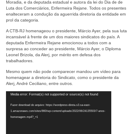
Moradia, e da deputada estadual e autora da lei do Dia de de
Luta dos Comerciários, Enfermeira Rejane. Todos os presentes
Acordo de Feriado para Empresas
enalteceram a condução da aguerrida diretoria da entidade em
prol da categoria.
CIPA
A CTB-RJ homenageou o presidente, Márcio Ayer, pela sua luta
BENEFÍCIOS
incansável à frente de um dos maiores sindicatos do país. A
deputada Enfermeira Rejane emocionou a todos com a
Sede social
surpresa ao conceder ao presidente, Márcio Ayer, o Diploma
Leonel Brizola, da Alerj, por mérito em defesa dos
Colônia de férias
trabalhadores.
Refeitórios
Mesmo quem não pode comparecer mandou um vídeo para
homenagear a diretoria do Sindicato, como o presidente da
Convênios
Alerj, André Ceciliano, entre outros.
Tocador
Dependentes
Media error: Format(s) not supported or source(s) not found
de
vídeo
Fazer download do arquivo: https://wordpress-direta.s3.sa-east-
Benefício Social Familiar
1.amazonaws.com/sites/860/wp-content/uploads/2022/06/24135503/7-anos-
homenagem.mp4?_=1
FIQUE POR DENTRO
Notícias