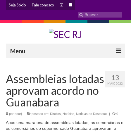
Seja Sócio
Fale conosco
Menu
INSTITUCIONAL
Assembleias lotadas
13
Eleição 2024 – Comissão Eleitoral
MAIO 2022
aprovam acordo no
Histórico
Guanabara
Diretoria
por
secrj
|
Estatuto
postado em:
Direitos
,
Notícias
,
Notícias de Destaque
|
0
Após uma maratona de assembleias lotadas, as comerciárias e
Atendimentos
os comerciários do supermercado Guanabara aprovaram o