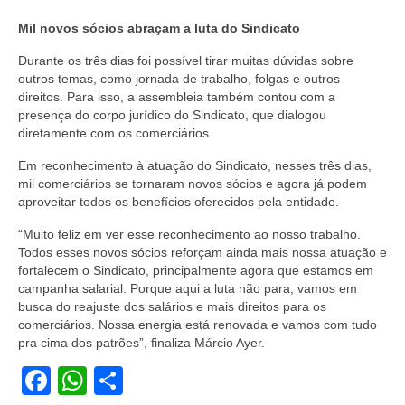
Mil novos sócios abraçam a luta do Sindicato
Vídeos
Durante os três dias foi possível tirar muitas dúvidas sobre
Publicações
outros temas, como jornada de trabalho, folgas e outros
direitos. Para isso, a assembleia também contou com a
Editais
presença do corpo jurídico do Sindicato, que dialogou
diretamente com os comerciários.
Links Úteis
Em reconhecimento à atuação do Sindicato, nesses três dias,
Perguntas frequentes
mil comerciários se tornaram novos sócios e agora já podem
aproveitar todos os benefícios oferecidos pela entidade.
EMPRESAS
“Muito feliz em ver esse reconhecimento ao nosso trabalho.
Boletos
Todos esses novos sócios reforçam ainda mais nossa atuação e
fortalecem o Sindicato, principalmente agora que estamos em
Seja um conveniado
campanha salarial. Porque aqui a luta não para, vamos em
busca do reajuste dos salários e mais direitos para os
comerciários. Nossa energia está renovada e vamos com tudo
COMUNICAÇÃO
pra cima dos patrões”, finaliza Márcio Ayer.
PESQUISA 6×1
Facebook
WhatsApp
Share