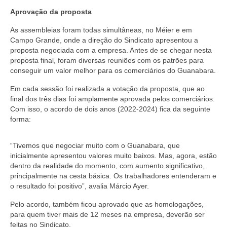
Aprovação da proposta
Acordo de Feriado para Empresas
As assembleias foram todas simultâneas, no Méier e em
CIPA
Campo Grande, onde a direção do Sindicato apresentou a
proposta negociada com a empresa. Antes de se chegar nesta
BENEFÍCIOS
proposta final, foram diversas reuniões com os patrões para
conseguir um valor melhor para os comerciários do Guanabara.
Sede social
Em cada sessão foi realizada a votação da proposta, que ao
Colônia de férias
final dos três dias foi amplamente aprovada pelos comerciários.
Com isso, o acordo de dois anos (2022-2024) fica da seguinte
Refeitórios
forma:
Convênios
“Tivemos que negociar muito com o Guanabara, que
inicialmente apresentou valores muito baixos. Mas, agora, estão
Dependentes
dentro da realidade do momento, com aumento significativo,
principalmente na cesta básica. Os trabalhadores entenderam e
Benefício Social Familiar
o resultado foi positivo”, avalia Márcio Ayer.
FIQUE POR DENTRO
Pelo acordo, também ficou aprovado que as homologações,
para quem tiver mais de 12 meses na empresa, deverão ser
Notícias
feitas no Sindicato.