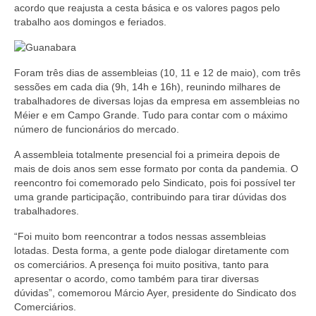
acordo que reajusta a cesta básica e os valores pagos pelo
Coletivo Margaridas
trabalho aos domingos e feriados.
Coletivo de Igualdade Racial
Foram três dias de assembleias (10, 11 e 12 de maio), com três
DENÚNCIAS
sessões em cada dia (9h, 14h e 16h), reunindo milhares de
trabalhadores de diversas lojas da empresa em assembleias no
SERVIÇOS
Méier e em Campo Grande. Tudo para contar com o máximo
número de funcionários do mercado.
Acordos e convenções
A assembleia totalmente presencial foi a primeira depois de
Cadastro de empresa
mais de dois anos sem esse formato por conta da pandemia. O
reencontro foi comemorado pelo Sindicato, pois foi possível ter
Homologações
uma grande participação, contribuindo para tirar dúvidas dos
trabalhadores.
Jurídico
“Foi muito bom reencontrar a todos nessas assembleias
Declarações
lotadas. Desta forma, a gente pode dialogar diretamente com
os comerciários. A presença foi muito positiva, tanto para
Saúde
apresentar o acordo, como também para tirar diversas
dúvidas”, comemorou Márcio Ayer, presidente do Sindicato dos
Comerciários.
Aplicativo Comerciários RJ