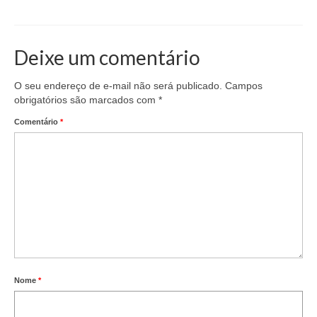
Coletivo Margaridas
Coletivo de Igualdade Racial
Deixe um comentário
DENÚNCIAS
O seu endereço de e-mail não será publicado.
Campos
obrigatórios são marcados com
*
SERVIÇOS
Comentário
*
Acordos e convenções
Cadastro de empresa
Homologações
Jurídico
Declarações
Saúde
Nome
*
Aplicativo Comerciários RJ