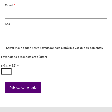
E-mail
*
Acordo de Feriado para Empresas
CIPA
Site
BENEFÍCIOS
Sede social
Colônia de férias
Salvar meus dados neste navegador para a próxima vez que eu comentar.
Favor digite a resposta em dígitos:
Refeitórios
três + 17 =
Convênios
Dependentes
Benefício Social Familiar
FIQUE POR DENTRO
Notícias