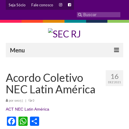
Seja Sócio
Fale conosco
Menu
INSTITUCIONAL
Acordo Coletivo
16
Eleição 2024 – Comissão Eleitoral
DEZ 2021
NEC Latin América
Histórico
Diretoria
por
secrj
|
|
0
ACT NEC Latin América
Estatuto
Facebook
WhatsApp
Share
Atendimentos