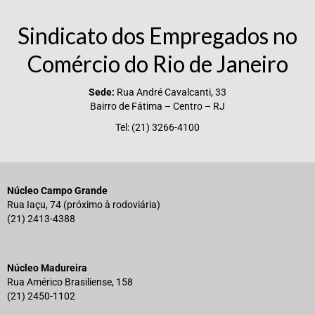
Vídeos
Sindicato dos Empregados no
Publicações
Comércio do Rio de Janeiro
Editais
Sede:
Rua André Cavalcanti, 33
Bairro de Fátima – Centro – RJ
Links Úteis
Tel: (21) 3266-4100
Perguntas frequentes
EMPRESAS
Núcleo Campo Grande
Boletos
Rua Iaçu, 74 (próximo à rodoviária)
(21) 2413-4388
Seja um conveniado
COMUNICAÇÃO
Núcleo Madureira
PESQUISA 6×1
Rua Américo Brasiliense, 158
(21) 2450-1102