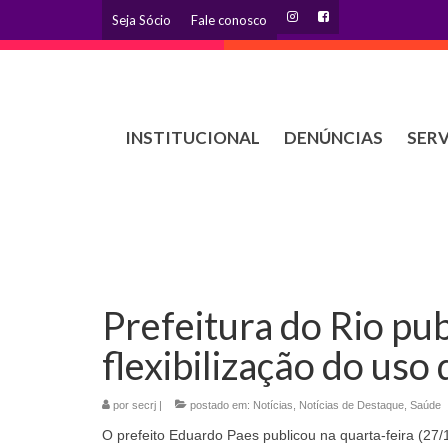
Seja Sócio
Fale conosco
INSTITUCIONAL
DENÚNCIAS
SER
Prefeitura do Rio pub
flexibilização do uso
por
secrj
|
postado em:
Notícias
,
Notícias de Destaque
,
Saúde
O prefeito Eduardo Paes publicou na quarta-feira (27/