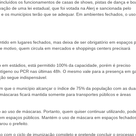
incluídos os funcionamentos de casas de shows, pistas de dança e bo
ão de uma lei estadual, que foi votada na Alerj e sancionada pelo
s e os municípios terão que se adequar. Em ambientes fechados, o us
tido em lugares fechados, mas deixa de ser obrigatório em espaços p
se motivo, quem circula em mercados e shoppings centers precisará
 em estádios, está permitido 100% da capacidade, porém é preciso
ntígeno ou PCR nas últimas 48h. O mesmo vale para a presença em ga
ão segue indispensável.
 que o município alcançar o índice de 75% da população com as dua
 máscaras ficará mantida somente para transportes públicos e áreas
 ao uso de máscaras. Portanto, quem quiser continuar utilizando, pode
 em espaços públicos. Mantém o uso de máscara em espaços fechados
rou o prefeito.
 com o ciclo de imunização completo e pretende concluir o processo