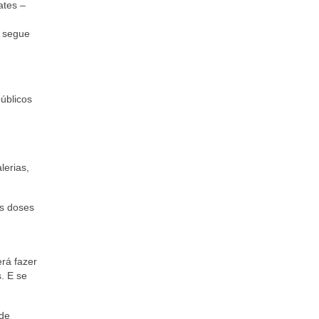
ates –
o segue
úblicos
lerias,
s doses
rá fazer
. E se
 de