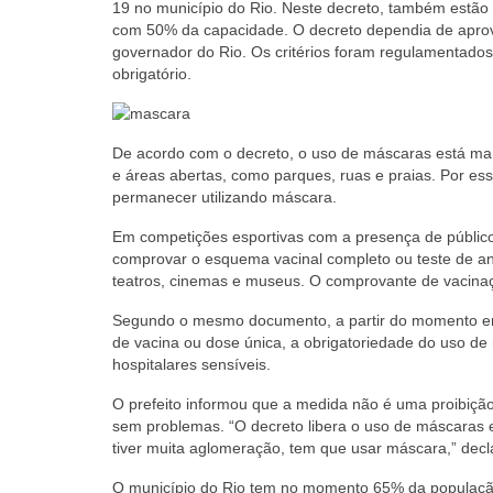
19 no município do Rio. Neste decreto, também estão 
com 50% da capacidade. O decreto dependia de aprovaç
governador do Rio. O
s critérios foram regulamentado
obrigatório.
De acordo com o decreto, o uso de máscaras está man
e áreas abertas, como parques, ruas e praias. Por es
permanecer utilizando máscara.
Em competições esportivas com a presença de público
comprovar o esquema vacinal completo ou teste de a
teatros, cinemas e museus. O comprovante de vacinaç
Segundo o mesmo documento, a partir do momento em
de vacina ou dose única, a obrigatoriedade do uso de
hospitalares sensíveis.
O prefeito informou que a medida não é uma proibição
sem problemas. “O decreto libera o uso de máscaras
tiver muita aglomeração, tem que usar máscara,” decla
O município do Rio tem no momento 65% da população