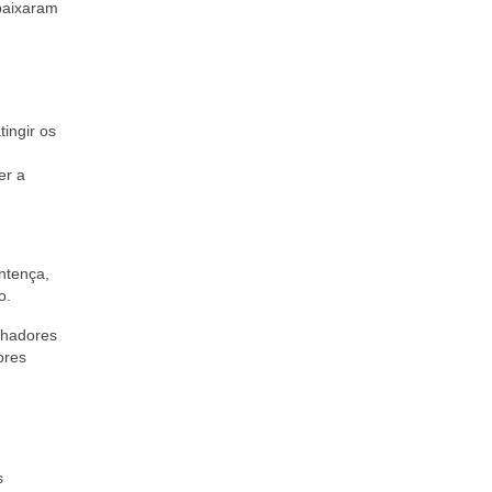
baixaram
ingir os
er a
ntença,
o.
lhadores
ores
s