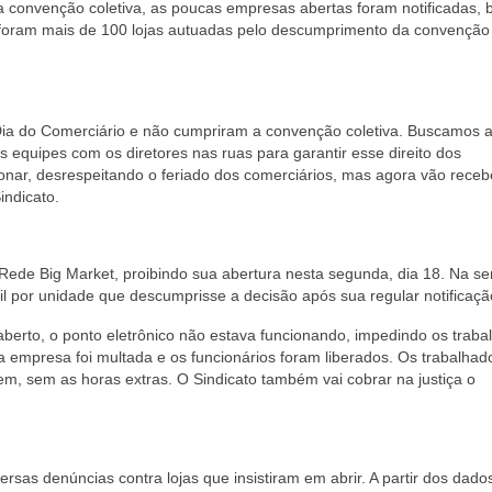
a convenção coletiva, as poucas empresas abertas foram notificadas, 
o, foram mais de 100 lojas autuadas pelo descumprimento da convenção
Dia do Comerciário e não cumpriram a convenção coletiva. Buscamos at
s equipes com os diretores nas ruas para garantir esse direito dos
ionar, desrespeitando o feriado dos comerciários, mas agora vão receb
indicato.
 Rede Big Market, proibindo sua abertura nesta segunda, dia 18. Na se
 por unidade que descumprisse a decisão após sua regular notificaçã
rto, o ponto eletrônico não estava funcionando, impedindo os traba
 a empresa foi multada e os funcionários foram liberados. Os trabalhad
m, sem as horas extras. O Sindicato também vai cobrar na justiça o
rsas denúncias contra lojas que insistiram em abrir. A partir dos dado