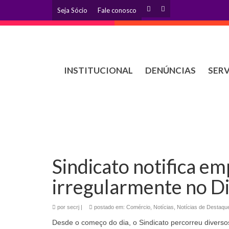
Seja Sócio
Fale conosco
INSTITUCIONAL
DENÚNCIAS
SER
Sindicato notifica e
irregularmente no D
por
secrj
|
postado em:
Comércio
,
Notícias
,
Notícias de Destaqu
Desde o começo do dia, o Sindicato percorreu diversos