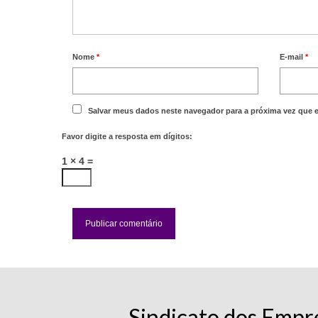
Nome
*
E-mail
*
Salvar meus dados neste navegador para a próxima vez que 
Favor digite a resposta em dígitos:
1 × 4 =
Sindicato dos Empr