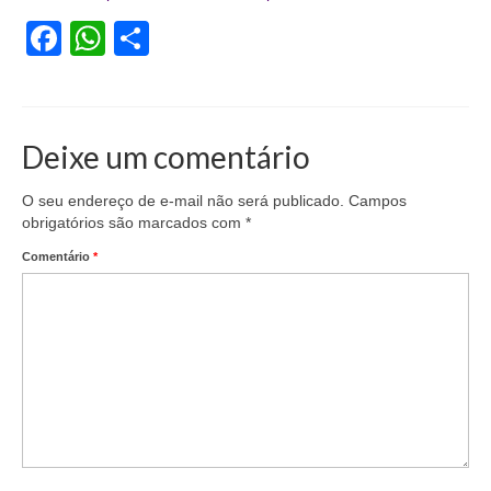
Facebook
WhatsApp
Share
Vídeos
Publicações
Editais
Deixe um comentário
Links Úteis
O seu endereço de e-mail não será publicado.
Campos
Perguntas frequentes
obrigatórios são marcados com
*
Comentário
EMPRESAS
*
Boletos
Seja um conveniado
COMUNICAÇÃO
PESQUISA 6×1