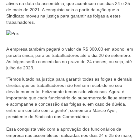
ativos na data da assembleia, que aconteceu nos dias 24 e 25
Coletivo Margaridas
de maio de 2021. A conquista veio a partir da ação que o
Sindicato moveu na justiça para garantir as folgas a estes
Coletivo de Igualdade Racial
trabalhadores.
DENÚNCIAS
SERVIÇOS
A empresa também pagará o valor de R$ 300,00 em abono, em
parcela única, para os trabalhadores até o dia 20 de setembro.
Acordos e convenções
As folgas serão concedidas no prazo de 24 meses, ou seja, até
julho de 2023.
Cadastro de empresa
“Temos lutado na justiça para garantir todas as folgas e demais
Homologações
direitos que os trabalhadores não tenham recebido no seu
devido momento. Felizmente temos sido vitoriosos. Agora é
Jurídico
importante que cada funcionário do supermercado fique atento
e acompanhe a concessão das folgas e, em caso de dúvida,
entre em contato com a gente”, comemora Márcio Ayer,
Declarações
presidente do Sindicato dos Comerciários.
Saúde
Essa conquista veio com a aprovação dos funcionários da
empresa nas assembleias realizadas nos dias 24 e 25 de maio,
Aplicativo Comerciários RJ