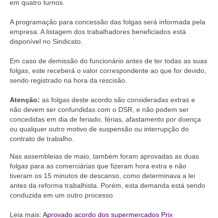
em quatro turnos.
Acordo de Feriado para Empresas
A programação para concessão das folgas será informada pela
empresa. A listagem dos trabalhadores beneficiados está
CIPA
disponível no Sindicato.
BENEFÍCIOS
Em caso de demissão do funcionário antes de ter todas as suas
folgas, este receberá o valor correspondente ao que for devido,
Sede social
sendo registrado na hora da rescisão.
Colônia de férias
Atenção:
as folgas deste acordo são consideradas extras e
não devem ser confundidas com o DSR, e não podem ser
Refeitórios
concedidas em dia de feriado, férias, afastamento por doença
ou qualquer outro motivo de suspensão ou interrupção do
Convênios
contrato de trabalho.
Dependentes
Nas assembleias de maio, também foram aprovadas as duas
folgas para as comerciárias que fizeram hora extra e não
Benefício Social Familiar
tiveram os 15 minutos de descanso, como determinava a lei
antes da reforma trabalhista. Porém, esta demanda está sendo
FIQUE POR DENTRO
conduzida em um outro processo.
Notícias
Leia mais:
Aprovado acordo dos supermercados Prix