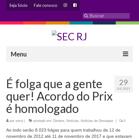
Seja Sócio
Fale conosco
Menu
INSTITUCIONAL
É folga que a gente
29
Eleição 2024 – Comissão Eleitoral
JUL 2021
quer! Acordo do Prix
Histórico
é homologado
Diretoria
por
secrj
|
Estatuto
postado em:
Direitos
,
Notícias
,
Notícias de Destaque
|
0
Ao todo serão 8.023 folgas para quem trabalhou de 12 de
Atendimentos
novembro de 2012 até 11 de novembro de 2017 e que estavam