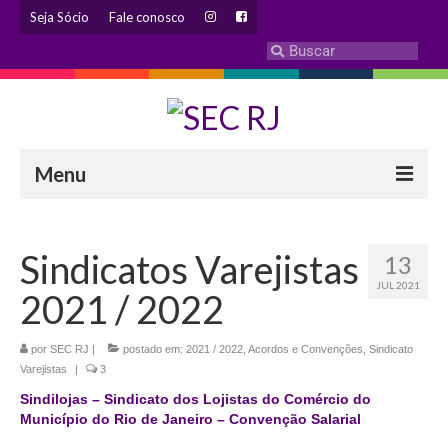
Seja Sócio
Fale conosco
Menu
INSTITUCIONAL
Sindicatos Varejistas
13
Eleição 2024 – Comissão Eleitoral
JUL 2021
2021 / 2022
Histórico
Diretoria
por
SEC RJ
|
postado em:
2021 / 2022
,
Acordos e Convenções
,
Sindicato
Varejistas
|
3
Estatuto
Sindilojas – Sindicato dos Lojistas do Comércio do
Município do Rio de Janeiro – Convenção Salarial
Atendimentos