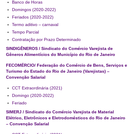
Banco de Horas
Coletivo Margaridas
Domingos (2020-2022)
Feriados (2020-2022)
Coletivo de Igualdade Racial
Termo aditivo – carnaval
Tempo Parcial
DENÚNCIAS
Contratação por Prazo Determinado
SERVIÇOS
SINDIGÊNEROS / Sindicato do Comércio Varejista de
Gêneros Alimentícios do Município do Rio de Janeiro
Acordos e convenções
FECOMÉRCIO/ Federação do Comércio de Bens, Serviços e
Cadastro de empresa
Turismo do Estado do Rio de Janeiro (Varejistas) –
Convenção Salarial
Homologações
CCT Extraordinária (2021)
Jurídico
Domingo (2020-2022)
Feriado
Declarações
SIMERJ / Sindicato do Comércio Varejista de Material
Elétrico, Eletrônicos e Eletrodomésticos do Rio de Janeiro
Saúde
–
Convenção Salarial
Aplicativo Comerciários RJ