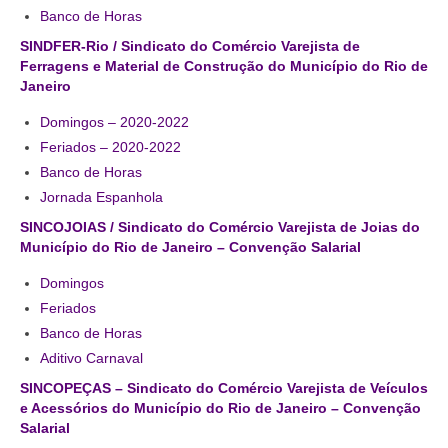
Banco de Horas
Vídeos
SINDFER-Rio / Sindicato do Comércio Varejista de
Ferragens e Material de Construção do Município do Rio de
Publicações
Janeiro
Editais
Domingos – 2020-2022
Feriados – 2020-2022
Links Úteis
Banco de Horas
Perguntas frequentes
Jornada Espanhola
SINCOJOIAS / Sindicato do Comércio Varejista de Joias do
EMPRESAS
Município do Rio de Janeiro – Convenção Salarial
Boletos
Domingos
Feriados
Seja um conveniado
Banco de Horas
Aditivo Carnaval
COMUNICAÇÃO
SINCOPEÇAS – Sindicato do Comércio Varejista de Veículos
PESQUISA 6×1
e Acessórios do Município do Rio de Janeiro – Convenção
Salarial