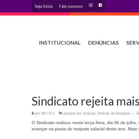
Seja Sócio
Fale conosco
INSTITUCIONAL
DENÚNCIAS
SER
Sindicato rejeita ma
por
SEC RJ
|
postado em:
Notícias
,
Notícias de Destaque
|
O Sindicato realizou nesta terça-feira, dia 06 de julh
avançar na pauta do reajuste salarial deste ano. Mais