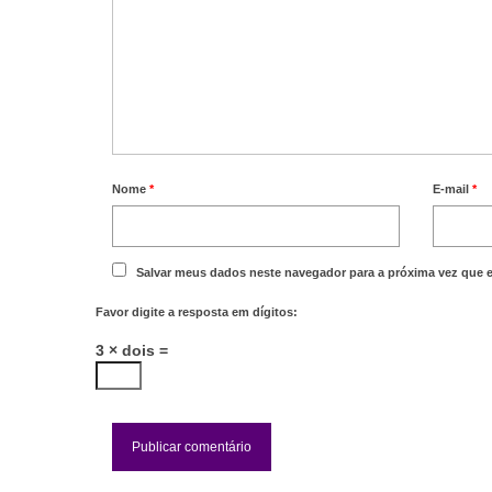
Nome
*
E-mail
*
Salvar meus dados neste navegador para a próxima vez que 
Favor digite a resposta em dígitos:
3 × dois =