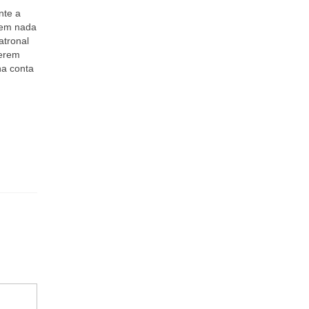
nte a
uem nada
atronal
uerem
na conta