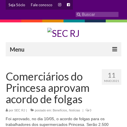
Seja Sócio
Fale conosco
Menu
INSTITUCIONAL
Comerciários do
11
Eleição 2024 – Comissão Eleitoral
MAIO 2021
Princesa aprovam
Histórico
acordo de folgas
Diretoria
por
SEC RJ
Estatuto
|
postado em:
Benefícios
,
Notícias
|
0
Foi aprovado, no dia 10/05, o acordo de folgas para os
Atendimentos
trabalhadores dos supermercados Princesa. Serão 2.500