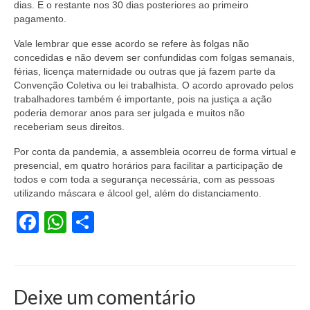
dias. E o restante nos 30 dias posteriores ao primeiro
pagamento.
Acordo de Feriado para Empresas
Vale lembrar que esse acordo se refere às folgas não
CIPA
concedidas e não devem ser confundidas com folgas semanais,
férias, licença maternidade ou outras que já fazem parte da
BENEFÍCIOS
Convenção Coletiva ou lei trabalhista. O acordo aprovado pelos
trabalhadores também é importante, pois na justiça a ação
Sede social
poderia demorar anos para ser julgada e muitos não
receberiam seus direitos.
Colônia de férias
Por conta da pandemia, a assembleia ocorreu de forma virtual e
Refeitórios
presencial, em quatro horários
para facilitar a participação de
todos e com toda a segurança necessária, com as pessoas
Convênios
utilizando máscara e álcool gel, além do distanciamento.
Facebook
WhatsApp
Share
Dependentes
Benefício Social Familiar
FIQUE POR DENTRO
Deixe um comentário
Notícias