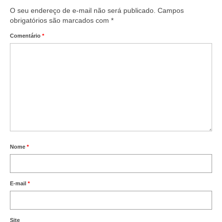
O seu endereço de e-mail não será publicado.
Campos
Vídeos
obrigatórios são marcados com
*
Publicações
Comentário
*
Editais
Links Úteis
Perguntas frequentes
EMPRESAS
Boletos
Nome
*
Seja um conveniado
COMUNICAÇÃO
E-mail
*
PESQUISA 6×1
Site