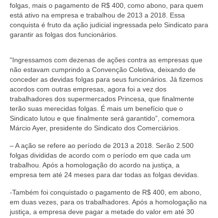
folgas, mais o pagamento de R$ 400, como abono, para quem
Coletivo Margaridas
está ativo na empresa e trabalhou de 2013 a 2018. Essa
conquista é fruto da ação judicial ingressada pelo Sindicato para
Coletivo de Igualdade Racial
garantir as folgas dos funcionários.
DENÚNCIAS
“Ingressamos com dezenas de ações contra as empresas que
não estavam cumprindo a Convenção Coletiva, deixando de
SERVIÇOS
conceder as devidas folgas para seus funcionários. Já fizemos
acordos com outras empresas, agora foi a vez dos
Acordos e convenções
trabalhadores dos supermercados Princesa, que finalmente
terão suas merecidas folgas. É mais um benefício que o
Cadastro de empresa
Sindicato lutou e que finalmente será garantido”, comemora
Márcio Ayer, presidente do Sindicato dos Comerciários.
Homologações
– A ação se refere ao período de 2013 a 2018. Serão 2.500
Jurídico
folgas divididas de acordo com o período em que cada um
trabalhou. Após a homologação do acordo na justiça, a
Declarações
empresa tem até 24 meses para dar todas as folgas devidas.
Saúde
-Também foi conquistado o pagamento de R$ 400, em abono,
em duas vezes, para os trabalhadores. Após a homologação na
justiça, a empresa deve pagar a metade do valor em até 30
Aplicativo Comerciários RJ