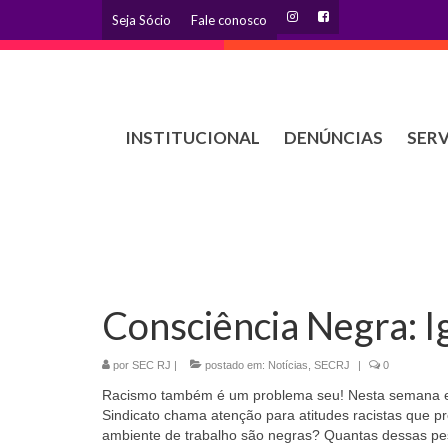
Seja Sócio
Fale conosco
INSTITUCIONAL
DENÚNCIAS
SER
Consciência Negra: I
por
SEC RJ
|
postado em:
Notícias
,
SECRJ
|
0
Racismo também é um problema seu! Nesta semana e
Sindicato chama atenção para atitudes racistas que p
ambiente de trabalho são negras? Quantas dessas p