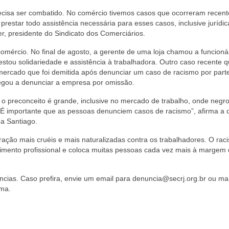
ecisa ser combatido. No comércio tivemos casos que ocorreram recen
 prestar todo assistência necessária para esses casos, inclusive jurídic
er, presidente do Sindicato dos Comerciários.
omércio. No final de agosto, a gerente de uma loja chamou a funcioná
restou solidariedade e assistência à trabalhadora. Outro caso recente 
ercado que foi demitida após denunciar um caso de racismo por part
chegou a denunciar a empresa por omissão.
 o preconceito é grande, inclusive no mercado de trabalho, onde negr
 importante que as pessoas denunciem casos de racismo”, afirma a d
na Santiago.
ação mais cruéis e mais naturalizadas contra os trabalhadores. O rac
cimento profissional e coloca muitas pessoas cada vez mais à margem
cias. Caso prefira, envie um email para denuncia@secrj.org.br ou m
ma.