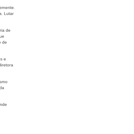
temente.
a. Lutar
ria de
que
e de
os e
iretora
ismo
 da
ande