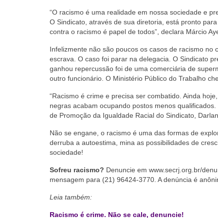
“O racismo é uma realidade em nossa sociedade e pr
O Sindicato, através de sua diretoria, está pronto para
contra o racismo é papel de todos”, declara Márcio Ay
Infelizmente não são poucos os casos de racismo no c
escrava. O caso foi parar na delegacia. O Sindicato p
ganhou repercussão foi de uma comerciária de superm
outro funcionário. O Ministério Público do Trabalho 
“
Racismo é crime e precisa ser combatido. Ainda hoje,
negras acabam ocupando postos menos qualificados. É
de Promoção da Igualdade Racial do Sindicato, Darla
Não se engane, o racismo é uma das formas de explor
derruba a autoestima, mina as possibilidades de cres
sociedade!
Sofreu racismo?
Denuncie em www.secrj.org.br/denun
mensagem para (21) 96424-3770. A denúncia é anôni
Leia também:
Racismo é crime. Não se cale, denuncie!