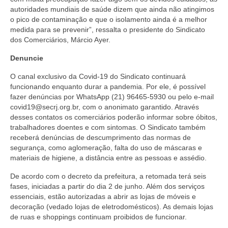
autoridades mundiais de saúde dizem que ainda não atingimos
Vídeos
o pico de contaminação e que o isolamento ainda é a melhor
medida para se prevenir”, ressalta o presidente do Sindicato
Publicações
dos Comerciários, Márcio Ayer.
Editais
Denuncie
O canal exclusivo da Covid-19 do Sindicato continuará
Links Úteis
funcionando enquanto durar a pandemia. Por ele, é possível
fazer denúncias
por WhatsApp (21) 96465-5930 ou pelo e-mail
Perguntas frequentes
covid19@secrj.org.br
, com o anonimato garantido. Através
desses contatos os comerciários poderão informar sobre óbitos,
EMPRESAS
trabalhadores doentes e com sintomas. O Sindicato também
receberá denúncias de descumprimento das normas de
Boletos
segurança, como aglomeração, falta do uso de máscaras e
materiais de higiene, a distância entre as pessoas e assédio.
Seja um conveniado
De acordo com o decreto da prefeitura, a retomada terá seis
COMUNICAÇÃO
fases, iniciadas a partir do dia 2 de junho. Além dos serviços
essenciais, estão autorizadas a abrir as lojas de móveis e
PESQUISA 6×1
decoração (vedado lojas de eletrodomésticos). As demais lojas
de ruas e shoppings continuam proibidos de funcionar.