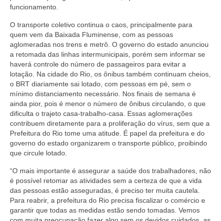
funcionamento.
Acordo de Feriado para Empresas
O transporte coletivo continua o caos, principalmente para
CIPA
quem vem da Baixada Fluminense, com as pessoas
aglomeradas nos trens e metrô. O governo do estado anunciou
BENEFÍCIOS
a retomada das linhas intermunicipais, porém sem informar se
haverá controle do número de passageiros para evitar a
lotação. Na cidade do Rio, os ônibus também continuam cheios,
Sede social
o BRT diariamente sai lotado, com pessoas em pé, sem o
mínimo distanciamento necessário. Nos finais de semana é
Colônia de férias
ainda pior, pois é menor o número de ônibus circulando, o que
dificulta o trajeto casa-trabalho-casa. Essas aglomerações
Refeitórios
contribuem diretamente para a proliferação do vírus, sem que a
Prefeitura do Rio tome uma atitude. É papel da prefeitura e do
Convênios
governo do estado organizarem o transporte público, proibindo
que circule lotado.
Dependentes
“O mais importante é assegurar a saúde dos trabalhadores, não
Benefício Social Familiar
é possível retomar as atividades sem a certeza de que a vida
das pessoas estão asseguradas, é preciso ter muita cautela.
FIQUE POR DENTRO
Para reabrir, a prefeitura do Rio precisa fiscalizar o comércio e
garantir que todas as medidas estão sendo tomadas. Vemos
Notícias
com muita preocupação fazer algo sem os devidos cuidados, as