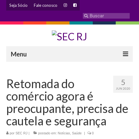
Seja Sócio
Fale conosco
Menu
INSTITUCIONAL
Retomada do
5
Eleição 2024 – Comissão Eleitoral
JUN 2020
comércio agora é
Histórico
preocupante, precisa de
Diretoria
cautela e segurança
Estatuto
por
SEC RJ
|
postado em:
Notícias
,
Saúde
|
0
Atendimentos