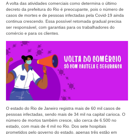
A volta das atividades comerciais como determina o último
Coletivo Margaridas
decreto da prefeitura do Rio é preocupante, pois o número de
casos de mortes e de pessoas infectadas pela Covid-19 ainda
Coletivo de Igualdade Racial
continua crescendo. Essa possível retomada gradual precisa
ser responsável, com garantias para os trabalhadores do
DENÚNCIAS
comércio e para os clientes.
SERVIÇOS
Acordos e convenções
Cadastro de empresa
Homologações
Jurídico
Declarações
O estado do Rio de Janeiro registra mais de 60 mil casos de
pessoas infectadas, sendo mais de 34 mil na capital carioca. O
Saúde
número de mortos também cresce, são cerca de 6.500 no
estado, com mais de 4 mil no Rio. Dos sete hospitais
Aplicativo Comerciários RJ
prometidos pelo governo do estado, apenas três estão em