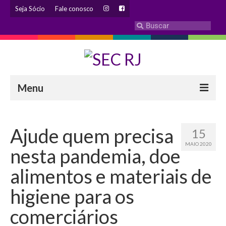
Seja Sócio
Fale conosco
Menu
INSTITUCIONAL
Ajude quem precisa
15
Eleição 2024 – Comissão Eleitoral
MAIO 2020
nesta pandemia, doe
Histórico
alimentos e materiais de
Diretoria
higiene para os
Estatuto
comerciários
Atendimentos