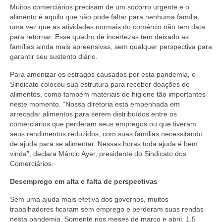
Muitos comerciários precisam de um socorro urgente e o
Acordo de Feriado para Empresas
alimento é aquilo que não pode faltar para nenhuma família,
uma vez que as atividades normais do comércio não tem data
CIPA
para retornar. Esse quadro de incertezas tem deixado as
famílias ainda mais apreensivas, sem qualquer perspectiva para
BENEFÍCIOS
garantir seu sustento diário.
Para amenizar os estragos causados por esta pandemia, o
Sede social
Sindicato colocou sua estrutura para receber doações de
alimentos, como também materiais de higiene tão importantes
Colônia de férias
neste momento. “Nossa diretoria está empenhada em
arrecadar alimentos para serem distribuídos entre os
Refeitórios
comerciários que perderam seus empregos ou que tiveram
seus rendimentos reduzidos, com suas famílias necessitando
Convênios
de ajuda para se alimentar. Nessas horas toda ajuda é bem
vinda”, declara Márcio Ayer, presidente do Sindicato dos
Dependentes
Comerciários.
Benefício Social Familiar
Desemprego em alta e falta de perspectivas
FIQUE POR DENTRO
Sem uma ajuda mais efetiva dos governos, muitos
trabalhadores ficaram sem emprego e perderam suas rendas
Notícias
nesta pandemia. Somente nos meses de março e abril, 1,5