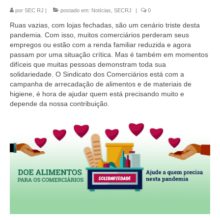
por
SEC RJ
|
postado em:
Notícias
,
SECRJ
|
0
Coletivo Margaridas
Ruas vazias, com lojas fechadas, são um cenário triste desta
Coletivo de Igualdade Racial
pandemia. Com isso, muitos comerciários perderam seus
empregos ou estão com a renda familiar reduzida e agora
DENÚNCIAS
passam por uma situação crítica. Mas é também em momentos
difíceis que muitas pessoas demonstram toda sua
SERVIÇOS
solidariedade. O Sindicato dos Comerciários está com a
campanha de arrecadação de alimentos e de materiais de
Acordos e convenções
higiene, é hora de ajudar quem está precisando muito e
depende da nossa contribuição.
Cadastro de empresa
Homologações
Jurídico
Declarações
Saúde
Aplicativo Comerciários RJ