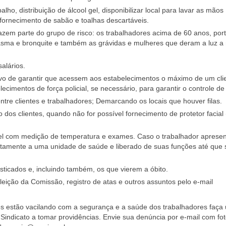
ho, distribuição de álcool gel, disponibilizar local para lavar as mãos
ornecimento de sabão e toalhas descartáveis.
azem parte do grupo de risco: os trabalhadores acima de 60 anos, por
 asma e bronquite e também as grávidas e mulheres que deram a luz 
alários.
tivo de garantir que acessem aos estabelecimentos o máximo de um cli
cimentos de força policial, se necessário, para garantir o controle de
tre clientes e trabalhadores; Demarcando os locais que houver filas.
o dos clientes, quando não for possível fornecimento de protetor facial
vel com medição de temperatura e exames. Caso o trabalhador aprese
tamente a uma unidade de saúde e liberado de suas funções até que 
osticados e, incluindo também, os que vierem a óbito.
eição da Comissão, registro de atas e outros assuntos pelo e-mail
s estão vacilando com a segurança e a saúde dos trabalhadores faça
Sindicato a tomar providências. Envie sua denúncia por e-mail com fot