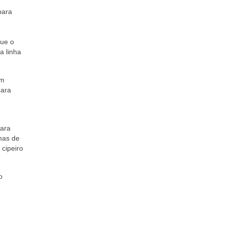
para
que o
a linha
em
para
para
mas de
cipeiro
o