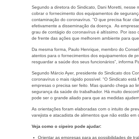
Segundo a diretora do Sindicato, Dani Moretti, ness
cobrar o fornecimento dos equipamentos de seguranç
contaminação do coronavírus. “O que precisa ficar cl
efetivamente a disseminação da doença. As empresas
grau de contágio do coronavírus é altíssimo. Por isso 
de frente das ações que melhorem ambiente para que 
Da mesma forma, Paulo Henrique, membro do Conselho 
atentos para o fornecimentos dos equipamentos de p
resguardar a saúde dos seus funcionários”, informa P
Segundo Márcio Ayer, presidente do Sindicato dos Com
coronavírus o mais rápido possível. “O Sindicato est
empresas o precisa ser feito. Mas quando chega ao lim
segurança da saúde do trabalhador. Há muito desconh
pode ser o grande aliado para que as medidas ajudem 
As orientações foram elaboradas com o intuito de pr
varejista e atacadista de alimentos que não estão em
Veja como o cipeiro pode ajudar:
Orientar as empresas para as possibilidades de tra