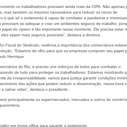
e momento os trabalhadores precisam ainda mais da CIPA. Não apenas 
a, mas também os insumos necessários para reduzir os riscos de
aro é que só o isolamento é capaz de combater a pandemia e minimizar
 precisam se adequar e criar um ambientes seguros de trabalho, por
o papel do cipeiro é tão importante nesse momento. Ele precisa estar n
eles sejam mais seguros possíveis”, destaca a diretora.
Fiscal do Sindicato, reafirma a importância dos comerciários estar
roteção. “Estamos de olho para que as empresas cumpram seu papel 
aulo Henrique.
erciários do Rio, é preciso unir esforços de todos para combater o
á fazendo de tudo para proteger os trabalhadores. Estamos mostrando 
ite da irresponsabilidade, vamos para justiça garantir condições míni
ecimento das ações que podem reduzir a disseminação, nessa hora o 
a salvar vidas”, destaca o presidente .
evenir principalmente os supermercados, mercados e outros do comérci
 quarentena.
balho em home-office para garantir o isolamento.