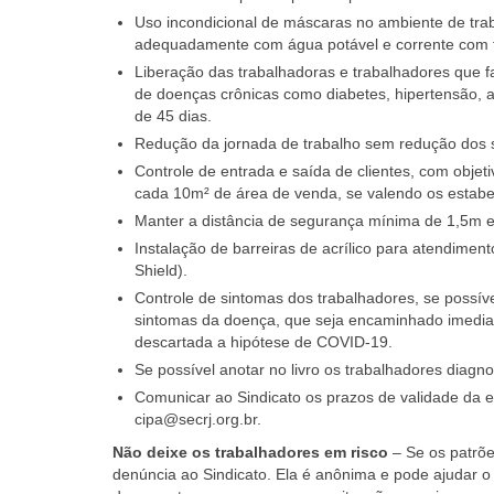
Uso incondicional de máscaras no ambiente de trabal
adequadamente com água potável e corrente com f
Liberação das trabalhadoras e trabalhadores que f
de doenças crônicas como diabetes, hipertensão,
de 45 dias.
Redução da jornada de trabalho sem redução dos s
Controle de entrada e saída de clientes, com obje
cada 10m² de área de venda, se valendo os estabele
Manter a distância de segurança mínima de 1,5m en
Instalação de barreiras de acrílico para atendiment
Shield).
Controle de sintomas dos trabalhadores, se possí
sintomas da doença, que seja encaminhado imedia
descartada a hipótese de COVID-19.
Se possível anotar no livro os trabalhadores diagn
Comunicar ao Sindicato os prazos de validade da el
cipa@secrj.org.br.
Não deixe os trabalhadores em risco
– Se os patrõe
denúncia ao Sindicato. Ela é anônima e pode ajudar o 