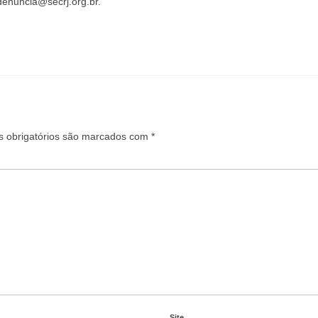
enuncia@secrj.org.br.
 obrigatórios são marcados com
*
Site