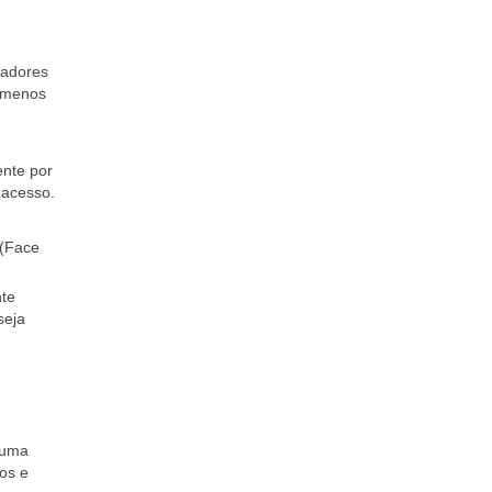
tadores
a menos
ente por
 acesso.
 (Face
nte
seja
 uma
os e