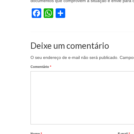
documentos que comprovem a situação e envie para d
Facebook
WhatsApp
Share
Deixe um comentário
O seu endereço de e-mail não será publicado.
Campos
Comentário
*
Nome
*
E-mail
*