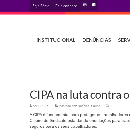
Seja Sócio
Fale conosco
INSTITUCIONAL
DENÚNCIAS
SER
CIPA na luta contra 
por
SEC RJ
|
postado em:
Notícias
,
Saúde
|
0
A CIPA é fundamental para proteger os trabalhadores 
Cipeiro do Sindicato está dando orientações para tra
seguros para os seus trabalhadores.