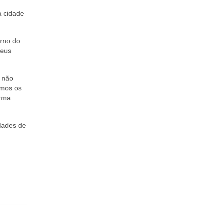
a cidade
erno do
seus
e não
imos os
irma
idades de