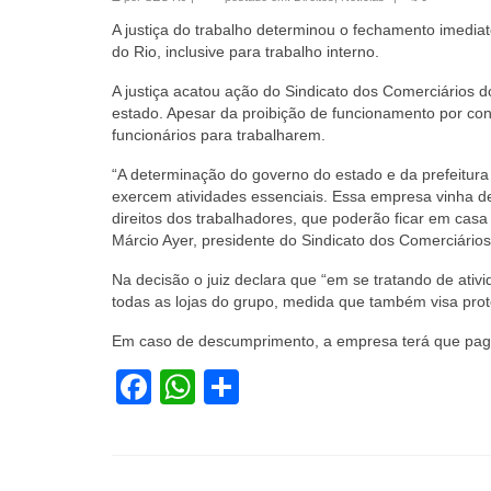
A justiça do trabalho determinou o fechamento imedia
do Rio, inclusive para trabalho interno.
A justiça acatou ação do Sindicato dos Comerciários
estado. Apesar da proibição de funcionamento por c
funcionários para trabalharem.
“A determinação do governo do estado e da prefeitur
exercem atividades essenciais. Essa empresa vinha de
direitos dos trabalhadores, que poderão ficar em casa
Márcio Ayer, presidente do Sindicato dos Comerciários
Na decisão o juiz declara que “em se tratando de ati
todas as lojas do grupo, medida que também visa pro
Em caso de descumprimento, a empresa terá que paga
Facebook
WhatsApp
Share