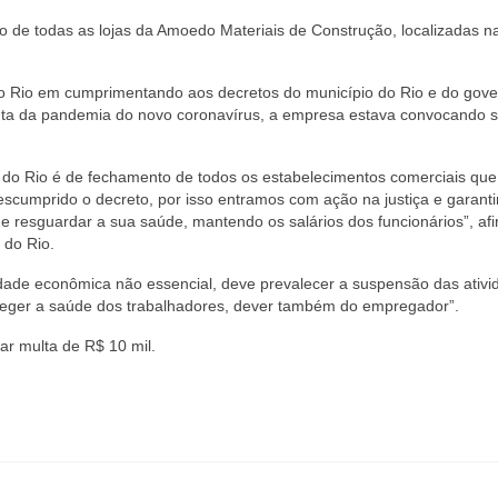
to de todas as lojas da Amoedo Materiais de Construção, localizadas n
 do Rio em cumprimentando aos decretos do município do Rio e do gov
onta da pandemia do novo coronavírus, a empresa estava convocando 
a do Rio é de fechamento de todos os estabelecimentos comerciais qu
scumprido o decreto, por isso entramos com ação na justiça e garant
 e resguardar a sua saúde, mantendo os salários dos funcionários”, af
 do Rio.
vidade econômica não essencial, deve prevalecer a suspensão das ativ
teger a saúde dos trabalhadores, dever também do empregador”.
r multa de R$ 10 mil.