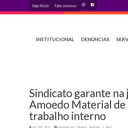
Seja Sócio
Fale conosco
INSTITUCIONAL
DENÚNCIAS
SER
Sindicato garante na
Amoedo Material de 
trabalho interno
por
SEC RJ
|
postado em:
Direitos
,
Notícias
|
0