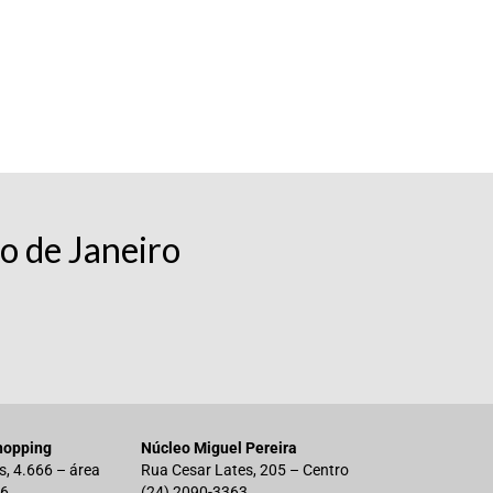
o de Janeiro
hopping
Núcleo Miguel Pereira
s, 4.666 – área
Rua Cesar Lates, 205 – Centro
 6
(24) 2090-3363