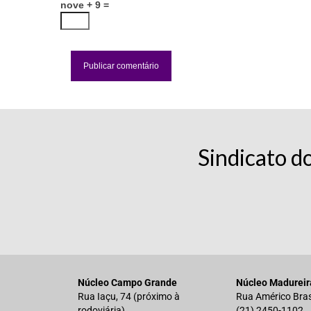
nove + 9 =
Sindicato d
Núcleo Campo Grande
Núcleo Madureir
Rua Iaçu, 74 (próximo à
Rua Américo Bras
rodoviária)
(21) 2450-1102