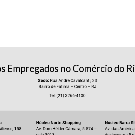
os Empregados no Comércio do Ri
Sede:
Rua André Cavalcanti, 33
Bairro de Fátima – Centro – RJ
Tel: (21) 3266-4100
a
Núcleo Norte Shopping
Núcleo Barra S
iliense, 158
Av. Dom Hélder Câmara, 5.574 –
Av. das América
sala 3013
de descarga 5 e