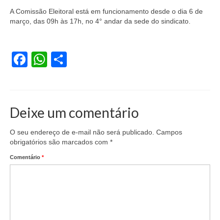
A Comissão Eleitoral está em funcionamento desde o dia 6 de
Acordo de Feriado para Empresas
março, das 09h às 17h, no 4° andar da sede do sindicato.
CIPA
BENEFÍCIOS
Facebook
WhatsApp
Share
Sede social
Colônia de férias
Deixe um comentário
Refeitórios
O seu endereço de e-mail não será publicado.
Campos
Convênios
obrigatórios são marcados com
*
Dependentes
Comentário
*
Benefício Social Familiar
FIQUE POR DENTRO
Notícias