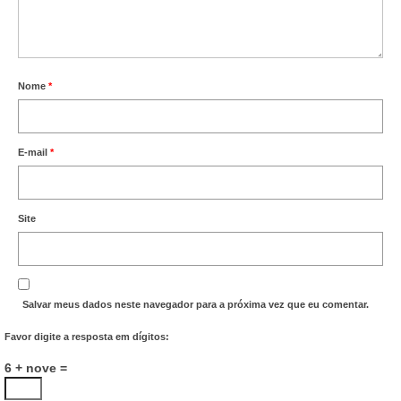
Vídeos
Publicações
Nome
*
Editais
Links Úteis
E-mail
*
Perguntas frequentes
EMPRESAS
Site
Boletos
Seja um conveniado
Salvar meus dados neste navegador para a próxima vez que eu comentar.
COMUNICAÇÃO
Favor digite a resposta em dígitos:
PESQUISA 6×1
6 + nove =