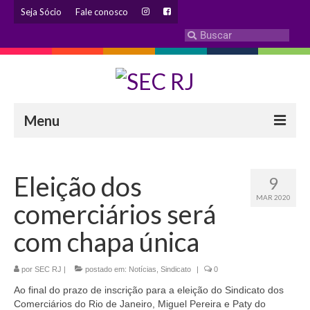
Seja Sócio
Fale conosco
Menu
INSTITUCIONAL
Eleição dos
9
Eleição 2024 – Comissão Eleitoral
MAR 2020
comerciários será
Histórico
com chapa única
Diretoria
por
SEC RJ
Estatuto
|
postado em:
Notícias
,
Sindicato
|
0
Ao final do prazo de inscrição para a eleição do Sindicato dos
Atendimentos
Comerciários do Rio de Janeiro, Miguel Pereira e Paty do