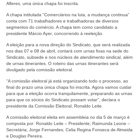
Alferes, uma única chapa foi inscrita.
Coletivo Margaridas
A chapa intitulada “Comerciários na luta, a mudança continua”
Coletivo de Igualdade Racial
conta com 71 trabalhadores e trabalhadoras de diversos
segmentos do comércio. A chapa tem como candidato a
presidente Márcio Ayer, concorrendo à reeleição.
DENÚNCIAS
A eleição para a nova direção do Sindicato, que será realizada
SERVIÇOS
nos dias
07 e 08 de abril, contará com urnas fixas na sede do
Sindicato, subsede e nos núcleos de atendimento sindical, além
Acordos e convenções
de urnas itinerantes. O roteiro das urnas itinerantes será
divulgado pela comissão eleitoral.
Cadastro de empresa
“A comissão eleitoral já está organizando todo o processo, ao
Homologações
final do prazo uma única chapa foi inscrita. Agora vamos cuidar
para que a eleição ocorra tranquilamente, preparando as urnas
Jurídico
para que os sócios do Sindicato possam votar”, declara o
presidente da Comissão Eleitoral, Ronaldo Leite.
Declarações
A comissão eleitoral eleita em assembleia no dia 5 de março é
Saúde
composta por: Ronaldo Leite – Presidente; Raimunda Leone –
Secretária; Jorge Fernandes; Celia Regina Fonseca de Almeida
e Douglas Pereira.
Aplicativo Comerciários RJ