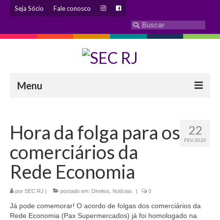
Seja Sócio
Fale conosco
Menu
INSTITUCIONAL
Hora da folga para os
22
Eleição 2024 – Comissão Eleitoral
FEV 2020
comerciários da
Histórico
Rede Economia
Diretoria
por
SEC RJ
Estatuto
|
postado em:
Direitos
,
Notícias
|
0
Já pode comemorar! O acordo de folgas dos comerciários da
Atendimentos
Rede Economia (Pax Supermercados) já foi homologado na