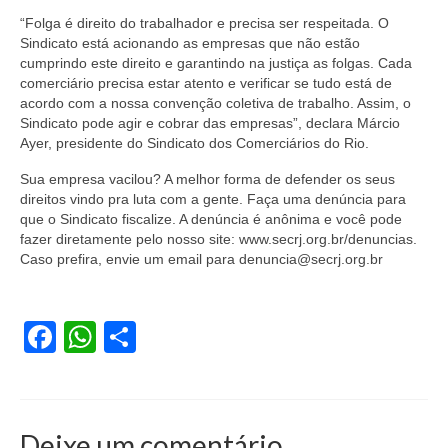
“Folga é direito do trabalhador e precisa ser respeitada. O
Acordo de Feriado para Empresas
Sindicato está acionando as empresas que não estão
cumprindo este direito e garantindo na justiça as folgas. Cada
CIPA
comerciário precisa estar atento e verificar se tudo está de
acordo com a nossa convenção coletiva de trabalho. Assim, o
BENEFÍCIOS
Sindicato pode agir e cobrar das empresas”, declara Márcio
Ayer, presidente do Sindicato dos Comerciários do Rio.
Sede social
Sua empresa vacilou? A melhor forma de defender os seus
Colônia de férias
direitos vindo pra luta com a gente. Faça uma denúncia para
que o Sindicato fiscalize. A denúncia é anônima e você pode
Refeitórios
fazer diretamente pelo nosso site: www.secrj.org.br/denuncias
.
Caso prefira, envie um email para denuncia@secrj.org.br
Convênios
Dependentes
Facebook
WhatsApp
Share
Benefício Social Familiar
FIQUE POR DENTRO
Deixe um comentário
Notícias