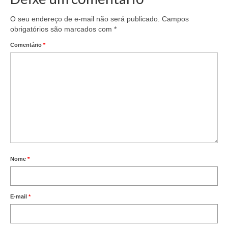
Vídeos
O seu endereço de e-mail não será publicado.
Campos
obrigatórios são marcados com
*
Publicações
Comentário
*
Editais
Links Úteis
Perguntas frequentes
EMPRESAS
Boletos
Nome
*
Seja um conveniado
COMUNICAÇÃO
E-mail
*
PESQUISA 6×1