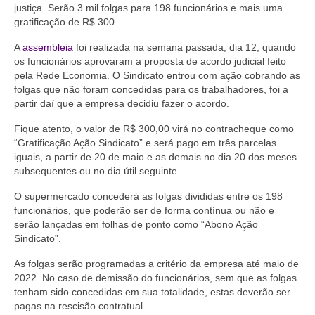
justiça. Serão 3 mil folgas para 198 funcionários e mais uma
Coletivo Margaridas
gratificação de R$ 300.
Coletivo de Igualdade Racial
A
assembleia
foi realizada na semana passada, dia 12, quando
os funcionários aprovaram a proposta de acordo judicial feito
pela Rede Economia. O Sindicato entrou com ação cobrando as
DENÚNCIAS
folgas que não foram concedidas para os trabalhadores, foi a
partir daí que a empresa decidiu fazer o acordo.
SERVIÇOS
Fique atento, o valor de R$ 300,00 virá no contracheque como
Acordos e convenções
“Gratificação Ação Sindicato” e será pago em três parcelas
iguais, a partir de 20 de maio e as demais no dia 20 dos meses
Cadastro de empresa
subsequentes ou no dia útil seguinte.
Homologações
O supermercado concederá as folgas divididas entre os 198
funcionários, que poderão ser de forma contínua ou não e
Jurídico
serão lançadas em folhas de ponto como “Abono Ação
Sindicato”.
Declarações
As folgas serão programadas a critério da empresa até maio de
Saúde
2022. No caso de demissão do funcionários, sem que as folgas
tenham sido concedidas em sua totalidade, estas deverão ser
pagas na rescisão contratual.
Aplicativo Comerciários RJ