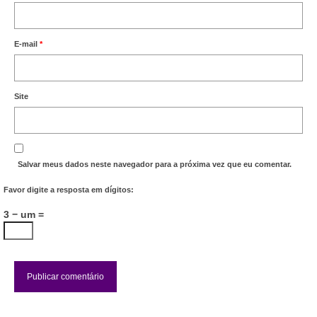
Acordo de Feriado para Empresas
E-mail
*
CIPA
BENEFÍCIOS
Site
Sede social
Colônia de férias
Refeitórios
Salvar meus dados neste navegador para a próxima vez que eu comentar.
Favor digite a resposta em dígitos:
Convênios
3 − um =
Dependentes
Benefício Social Familiar
FIQUE POR DENTRO
Notícias