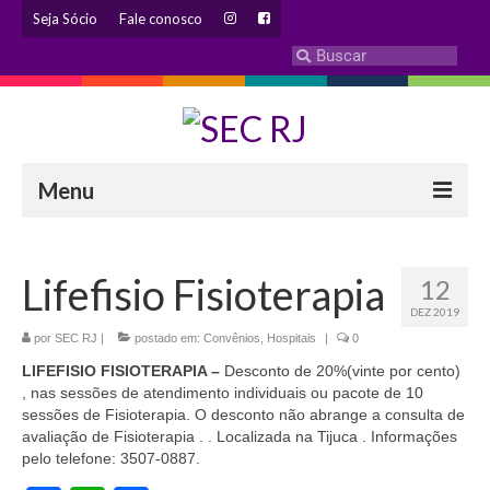
Seja Sócio
Fale conosco
Menu
INSTITUCIONAL
Lifefisio Fisioterapia
12
Eleição 2024 – Comissão Eleitoral
DEZ 2019
Histórico
por
SEC RJ
|
postado em:
Convênios
,
Hospitais
|
0
LIFEFISIO FISIOTERAPIA –
Desconto de 20%(vinte por cento)
Diretoria
, nas sessões de atendimento individuais ou pacote de 10
sessões de Fisioterapia. O desconto não abrange a consulta de
Estatuto
avaliação de Fisioterapia . . Localizada na Tijuca . Informações
pelo telefone: 3507-0887.
Atendimentos