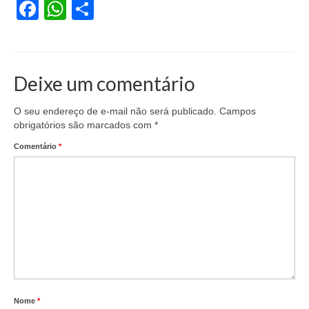
Facebook
WhatsApp
Share
Coletivo Margaridas
Coletivo de Igualdade Racial
DENÚNCIAS
Deixe um comentário
SERVIÇOS
O seu endereço de e-mail não será publicado.
Campos
obrigatórios são marcados com
*
Acordos e convenções
Comentário
*
Cadastro de empresa
Homologações
Jurídico
Declarações
Saúde
Aplicativo Comerciários RJ
Nome
*