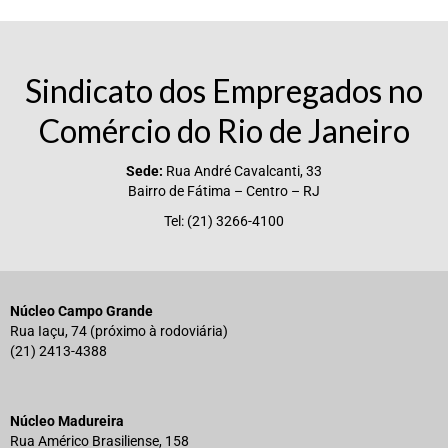
Vídeos
Publicações
Sindicato dos Empregados no
Editais
Comércio do Rio de Janeiro
Links Úteis
Sede:
Rua André Cavalcanti, 33
Bairro de Fátima – Centro – RJ
Perguntas frequentes
Tel: (21) 3266-4100
EMPRESAS
Boletos
Núcleo Campo Grande
Seja um conveniado
Rua Iaçu, 74 (próximo à rodoviária)
(21) 2413-4388
COMUNICAÇÃO
PESQUISA 6×1
Núcleo Madureira
Rua Américo Brasiliense, 158