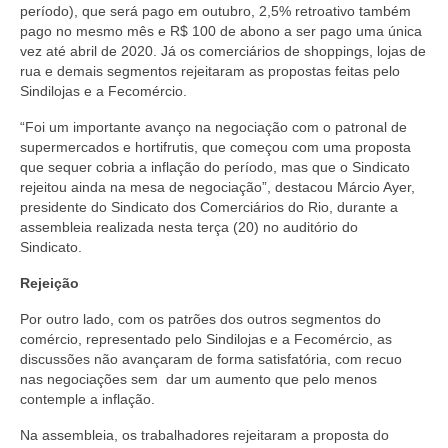
período), que será pago em outubro, 2,5% retroativo também
Coletivo Margaridas
pago no mesmo mês e R$ 100 de abono a ser pago uma única
vez até abril de 2020. Já os comerciários de shoppings, lojas de
Coletivo de Igualdade Racial
rua e demais segmentos rejeitaram as propostas feitas pelo
Sindilojas e a Fecomércio.
DENÚNCIAS
“Foi um importante avanço na negociação com o patronal de
supermercados e hortifrutis, que começou com uma proposta
SERVIÇOS
que sequer cobria a inflação do período, mas que o Sindicato
rejeitou ainda na mesa de negociação”, destacou Márcio Ayer,
Acordos e convenções
presidente do Sindicato dos Comerciários do Rio, durante a
assembleia realizada nesta terça (20) no auditório do
Cadastro de empresa
Sindicato.
Homologações
Rejeição
Jurídico
Por outro lado, com os patrões dos outros segmentos do
comércio, representado pelo Sindilojas e a Fecomércio, as
Declarações
discussões não avançaram de forma satisfatória, com recuo
nas negociações sem dar um aumento que pelo menos
Saúde
contemple a inflação.
Na assembleia, os trabalhadores rejeitaram a proposta do
Aplicativo Comerciários RJ