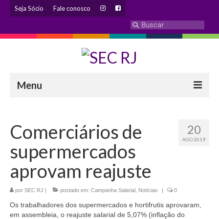
Seja Sócio
Fale conosco
Menu
INSTITUCIONAL
Comerciários de
20
Eleição 2024 – Comissão Eleitoral
AGO 2019
supermercados
Histórico
aprovam reajuste
Diretoria
por
SEC RJ
Estatuto
|
postado em:
Campanha Salarial
,
Notícias
|
0
Os trabalhadores dos supermercados e hortifrutis aprovaram,
Atendimentos
em assembleia, o reajuste salarial de 5,07% (inflação do