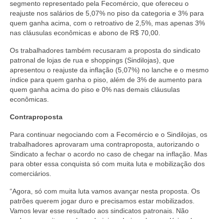
segmento representado pela Fecomércio, que ofereceu o
reajuste nos salários de 5,07% no piso da categoria e 3% para
Acordo de Feriado para Empresas
quem ganha acima, com o retroativo de 2,5%, mas apenas 3%
nas cláusulas econômicas e abono de R$ 70,00.
CIPA
Os trabalhadores também recusaram a proposta do sindicato
BENEFÍCIOS
patronal de lojas de rua e shoppings (Sindilojas), que
apresentou o reajuste da inflação (5,07%) no lanche e o mesmo
Sede social
índice para quem ganha o piso, além de 3% de aumento para
quem ganha acima do piso e 0% nas demais cláusulas
Colônia de férias
econômicas.
Refeitórios
Contraproposta
Convênios
Para continuar negociando com a Fecomércio e o Sindilojas, os
trabalhadores aprovaram uma contraproposta, autorizando o
Sindicato a fechar o acordo no caso de chegar na inflação. Mas
Dependentes
para obter essa conquista só com muita luta e mobilização dos
comerciários.
Benefício Social Familiar
“Agora, só com muita luta vamos avançar nesta proposta. Os
FIQUE POR DENTRO
patrões querem jogar duro e precisamos estar mobilizados.
Vamos levar esse resultado aos sindicatos patronais. Não
Notícias