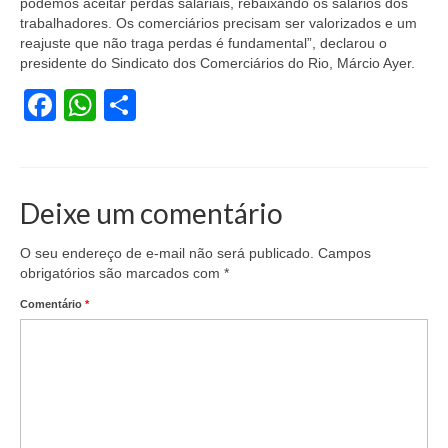
podemos aceitar perdas salariais, rebaixando os salários dos
trabalhadores. Os comerciários precisam ser valorizados e um
Vídeos
reajuste que não traga perdas é fundamental”, declarou o
presidente do Sindicato dos Comerciários do Rio, Márcio Ayer.
Publicações
Facebook
WhatsApp
Share
Editais
Links Úteis
Perguntas frequentes
Deixe um comentário
EMPRESAS
O seu endereço de e-mail não será publicado.
Campos
obrigatórios são marcados com
*
Boletos
Comentário
*
Seja um conveniado
COMUNICAÇÃO
PESQUISA 6×1