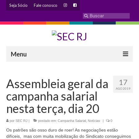
Seja Sócio
Fale conosco
Menu
INSTITUCIONAL
Assembleia geral da
17
Eleição 2024 – Comissão Eleitoral
AGO 2019
campanha salarial
Histórico
nesta terça, dia 20
Diretoria
por
SEC RJ
Estatuto
|
postado em:
Campanha Salarial
,
Notícias
|
0
Os patrões são osso duro de roer! As negociações estão
Atendimentos
difíceis, mas com muita mobilização do Sindicato conseguimos