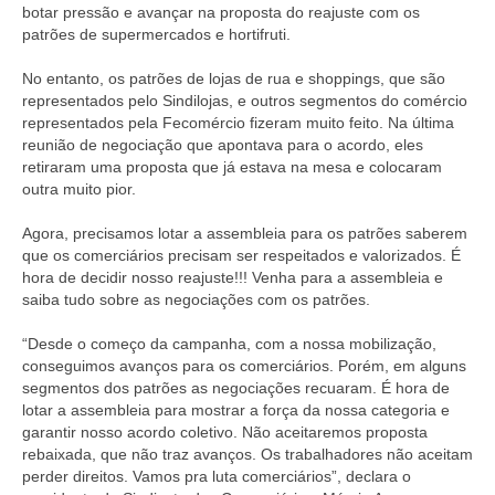
botar pressão e avançar na proposta do reajuste com os
Coletivo Margaridas
patrões de supermercados e hortifruti.
Coletivo de Igualdade Racial
No entanto, os patrões de lojas de rua e shoppings, que são
representados pelo Sindilojas, e outros segmentos do comércio
DENÚNCIAS
representados pela Fecomércio fizeram muito feito. Na última
reunião de negociação que apontava para o acordo, eles
SERVIÇOS
retiraram uma proposta que já estava na mesa e colocaram
outra muito pior.
Acordos e convenções
Agora, precisamos lotar a assembleia para os patrões saberem
Cadastro de empresa
que os comerciários precisam ser respeitados e valorizados. É
hora de decidir nosso reajuste!!! Venha para a assembleia e
saiba tudo sobre as negociações com os patrões.
Homologações
“Desde o começo da campanha, com a nossa mobilização,
Jurídico
conseguimos avanços para os comerciários. Porém, em alguns
segmentos dos patrões as negociações recuaram. É hora de
Declarações
lotar a assembleia para mostrar a força da nossa categoria e
garantir nosso acordo coletivo. Não aceitaremos proposta
Saúde
rebaixada, que não traz avanços. Os trabalhadores não aceitam
perder direitos. Vamos pra luta comerciários”, declara o
Aplicativo Comerciários RJ