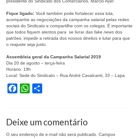
presidente do Sindicato dos Comerciários, Márcio Ayer.
Acordo de Feriado para Empresas
Fique ligado:
Você também pode fortalecer essa luta,
acompanhe as negociações da campanha salarial pelas redes
CIPA
sociais do Sindicato e compartilhe com os colegas. É importante
que todos fiquem atentos para se livrar das
fake news
dos
BENEFÍCIOS
patrões, impedir a retirada dos nossos direitos e lutar para que
o reajuste seja justo.
Sede social
Assembleia geral da Campanha Salarial 2019
Colônia de férias
Dia 20 de agosto – terça-feira
Horário: 19h
Refeitórios
Local: Sede do Sindicato – Rua André Cavalcanti, 33 – Lapa
Convênios
Facebook
WhatsApp
Share
Dependentes
Benefício Social Familiar
Deixe um comentário
FIQUE POR DENTRO
O seu endereço de e-mail não será publicado.
Campos
Notícias