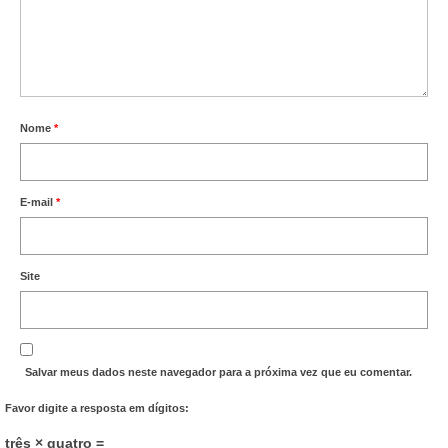
Vídeos
Publicações
Editais
Nome
*
Links Úteis
Perguntas frequentes
E-mail
*
EMPRESAS
Boletos
Site
Seja um conveniado
COMUNICAÇÃO
Salvar meus dados neste navegador para a próxima vez que eu comentar.
PESQUISA 6×1
Favor digite a resposta em dígitos:
três × quatro =