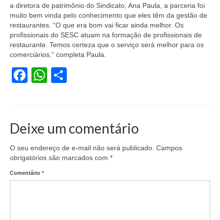
a diretora de patrimônio do Sindicato, Ana Paula, a parceria foi
Acordo de Feriado para Empresas
muito bem vinda pelo conhecimento que eles têm da gestão de
restaurantes. “O que era bom vai ficar ainda melhor. Os
CIPA
profissionais do SESC atuam na formação de profissionais de
restaurante. Temos certeza que o serviço será melhor para os
BENEFÍCIOS
comerciários,” completa Paula.
Facebook
WhatsApp
Share
Sede social
Colônia de férias
Refeitórios
Deixe um comentário
Convênios
O seu endereço de e-mail não será publicado.
Campos
Dependentes
obrigatórios são marcados com
*
Comentário
*
Benefício Social Familiar
FIQUE POR DENTRO
Notícias